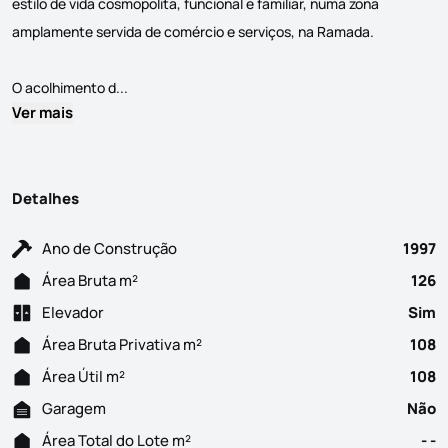
estilo de vida cosmopolita, funcional e familiar, numa zona
amplamente servida de comércio e serviços, na Ramada.
Apartamento T3 em excelente estado de conservaçã
O acolhimento d...
Ver mais
Detalhes
Ano de Construção
1997
Área Bruta m²
126
Elevador
Sim
Área Bruta Privativa m²
108
Área Útil m²
108
Garagem
Não
Área Total do Lote m²
- -