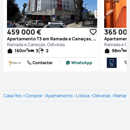
23
Ver todas as fotografi
459 000 €
365 00
Apartamento T3 em Ramada e Caneças, Odivelas
Ramada e Caneças, Odivelas
Ramada e Ca
2
2
160
m
3
2
98
m
Contactar
WhatsApp
Casa Yes
>
Comprar
>
Apartamento
>
Lisboa
>
Odivelas
>
Ramada