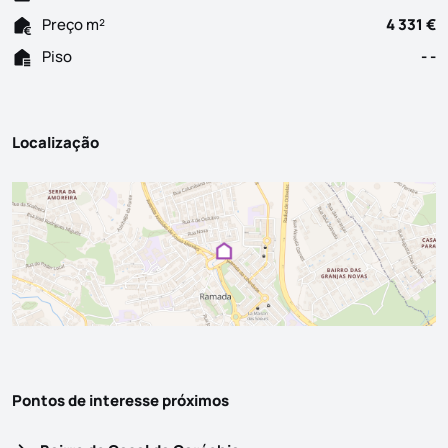
Preço m²
4 331 €
Piso
- -
Localização
Pontos de interesse próximos