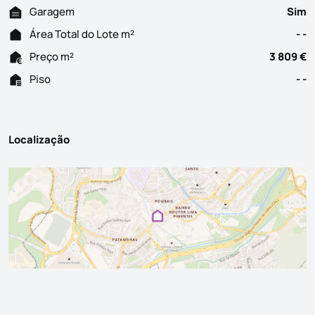
Garagem
Sim
Área Total do Lote m²
- -
Preço m²
3 809 €
Piso
- -
Localização