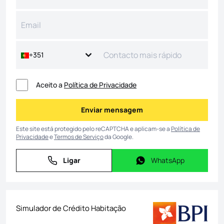
+351
Aceito a
Política de Privacidade
Enviar mensagem
Enviar mensagem
Este site está protegido pelo reCAPTCHA e aplicam-se a
Política de
Privacidade
e
Termos de Serviço
da Google.
Ligar
WhatsApp
Ligar
WhatsApp
Simulador de Crédito Habitação