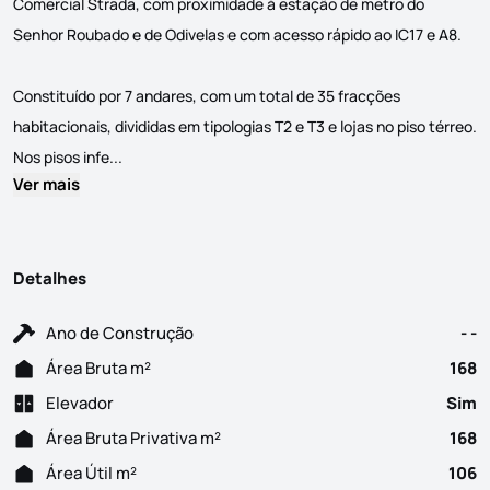
Comercial Strada, com proximidade à estação de metro do
Senhor Roubado e de Odivelas e com acesso rápido ao IC17 e A8.
Constituído por 7 andares, com um total de 35 fracções
habitacionais, divididas em tipologias T2 e T3 e lojas no piso térreo.
Espaços... na sua vida! Novo Empreendimento localiz
Nos pisos infe...
Ver mais
Detalhes
Ano de Construção
- -
Área Bruta m²
168
Elevador
Sim
Área Bruta Privativa m²
168
Área Útil m²
106