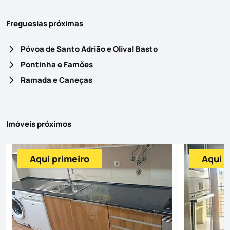
Freguesias próximas
Póvoa de Santo Adrião e Olival Basto
Pontinha e Famões
Ramada e Caneças
Imóveis próximos
Aqui primeiro
Aqui p