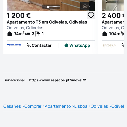
12
Ver todas as fotografi
1 200 €
2 400 €
Apartamento T3 em Odivelas, Odivelas
Apartamento
Odivelas, Odivelas
Odivelas, Od
2
2
74
m
3
1
104
m
Contactar
WhatsApp
Link adicional
:
https://www.espacos.pt/imovel/25810877
Casa Yes
>
Comprar
>
Apartamento
>
Lisboa
>
Odivelas
>
Odivela