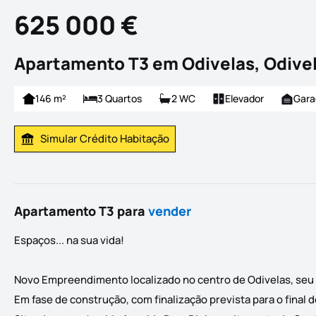
625 000 €
Apartamento T3 em Odivelas, Odive
146 m²
3 Quartos
2 WC
Elevador
Gar
Simular Crédito Habitação
Simular Prestação
Apartamento T3 para
vender
Espaços... na sua vida!
Novo Empreendimento localizado no centro de Odivelas, seu n
Em fase de construção, com finalização prevista para o final 