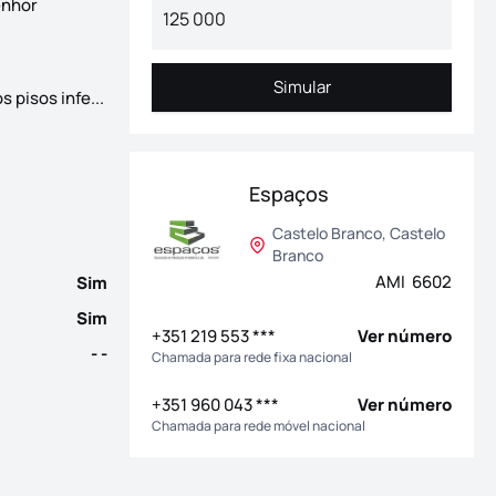
enhor
Simular
Simular
Espaços... na sua vida! Novo Empreendimento local
 pisos infe...
Espaços
Castelo Branco, Castelo
Branco
AMI 6602
Sim
Sim
+351 219 553 ***
Ver número
- -
Chamada para rede fixa nacional
+351 960 043 ***
Ver número
Chamada para rede móvel nacional