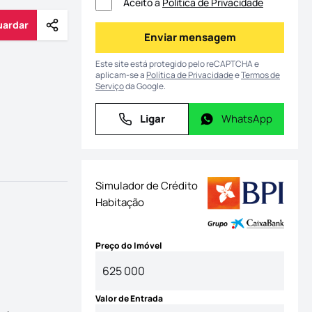
Aceito a
Política de Privacidade
uardar
Partilhar
Guardar
Enviar mensagem
Enviar mensagem
Este site está protegido pelo reCAPTCHA e
aplicam-se a
Política de Privacidade
e
Termos de
Serviço
da Google.
Ligar
WhatsApp
Ligar
WhatsApp
Simulador de Crédito
Habitação
Preço do Imóvel
Valor de Entrada