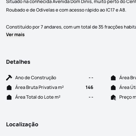
Situado na conhecida Avenida Dom Dinis, muito perto do Cen
Roubado e de Odivelas e com acesso rápido ao IC17 e A8.
Constituído por 7 andares, com um total de 35 fracções habitaci
Ver mais
Detalhes
Ano de Construção
- -
Área Br
Área Bruta Privativa m²
146
Área Út
Área Total do Lote m²
- -
Preço 
Localização