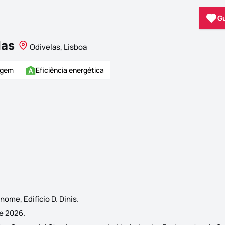
G
las
Odivelas, Lisboa
agem
Eficiência energética
ome, Edifício D. Dinis.
de 2026.