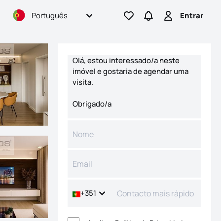
Português
Entrar
Ir para os favoritos
Ir para pesquisas
Entrar
Formulário de contacto
+351