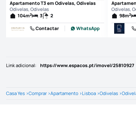
Apartamento T3 em Odivelas, Odivelas
Apartament
Odivelas, Odivelas
Odivelas, O
2
2
104
m
3
2
98
m
Contactar
WhatsApp
Link adicional
:
https://www.espacos.pt/imovel/25810927
Casa Yes
>
Comprar
>
Apartamento
>
Lisboa
>
Odivelas
>
Odivel