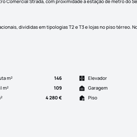
tro Comercial Strada, com proximidade à estação de metro do S
onais, divididas em tipologias T2 e T3 e lojas no piso térreo. Nos
uta m²
146
Elevador
il m²
109
Garagem
m²
4 280 €
Piso