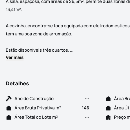
A sala, espaçosa, com áreas de 26,5m², permite duas zonas d
13,41m².
A cozinha, encontra-se toda equipada com eletrodomésticos 
tem uma boa zona de arrumação.
Apartamento T3 novo para ve
Estão disponíveis três quartos, ...
Ver mais
Detalhes
Ano de Construção
- -
Área Br
Área Bruta Privativa m²
146
Área Út
Área Total do Lote m²
- -
Preço 