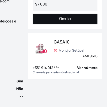
da com
Simular
Simular
efeições e
om 3 entradas por piso, caracteriza-se pelo espaço e qualidade
CASA10
Montijo, Setúbal
AMI 9616
+351 914 012 ***
Ver número
Chamada para rede móvel nacional
Sim
Não
- -