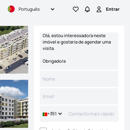
Português
Entrar
Ir para os favoritos
Ir para pesquisas
Entrar
Formulário de contacto
+351