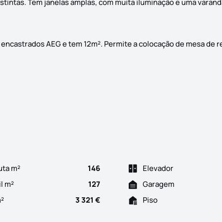
istintas. Tem janelas amplas, com muita iluminação e uma varan
encastrados AEG e tem 12m². Permite a colocação de mesa de r
nda junto ao centro do Montijo Estes apartamento, num prédio c
uta m²
146
Elevador
il m²
127
Garagem
m²
3 321 €
Piso