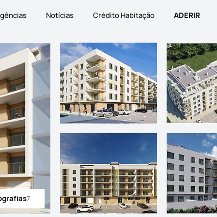
gências
Notícias
Crédito Habitação
ADERIR
ografias
7
odas as fotografias