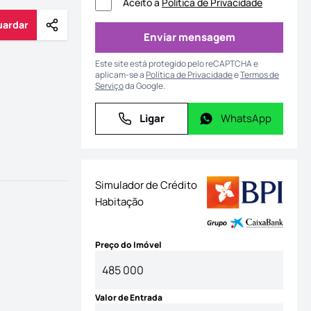
Aceito a
Política de Privacidade
uardar
Partilhar
Guardar
Enviar mensagem
Enviar mensagem
Este site está protegido pelo reCAPTCHA e
aplicam-se a
Política de Privacidade
e
Termos de
Serviço
da Google.
Ligar
WhatsApp
Ligar
WhatsApp
Simulador de Crédito
Habitação
Preço do Imóvel
Valor de Entrada