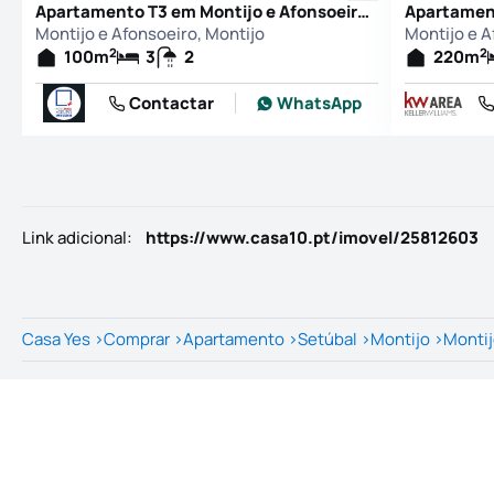
Apartamento T3 em Montijo e Afonsoeiro, Montijo
Montijo e Afonsoeiro, Montijo
Montijo e A
2
2
100
m
3
2
220
m
Contactar
WhatsApp
Link adicional
:
https://www.casa10.pt/imovel/25812603
Casa Yes
>
Comprar
>
Apartamento
>
Setúbal
>
Montijo
>
Montij