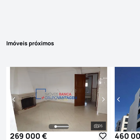
Imóveis próximos
26
Ver todas as fotogr
269 000 €
460 00