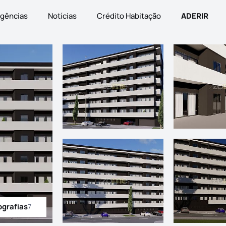
gências
Notícias
Crédito Habitação
ADERIR
ografias
7
odas as fotografias