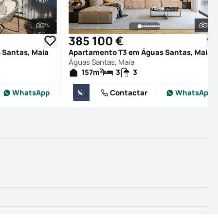
24
24
Ver todas as fotografias
Ver
385 100 €
 Santas, Maia
Apartamento T3 em Águas Santas, Maia
Águas Santas, Maia
2
157
m
3
3
WhatsApp
Contactar
WhatsApp