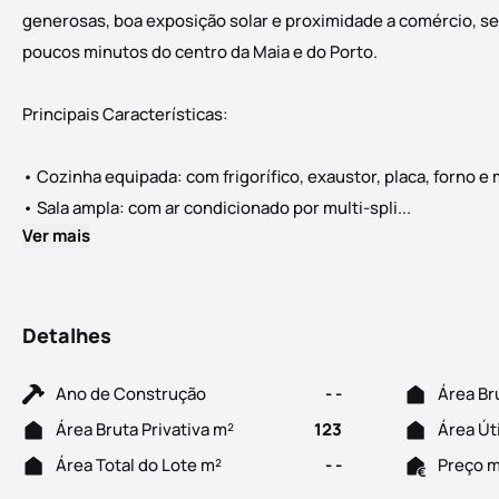
generosas, boa exposição solar e proximidade a comércio, ser
poucos minutos do centro da Maia e do Porto.
Principais Características:
• Cozinha equipada: com frigorífico, exaustor, placa, forno e
Identificaç
• Sala ampla: com ar condicionado por multi-spli...
Ver mais
Detalhes
Ano de Construção
- -
Área Br
Área Bruta Privativa m²
123
Área Út
Área Total do Lote m²
- -
Preço 