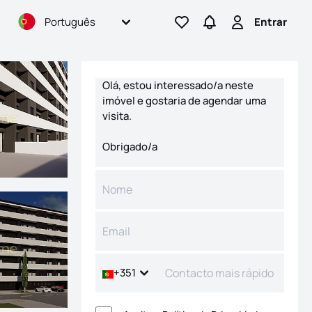
Português
Entrar
Ir para os favoritos
Ir para pesquisas
Entrar
Formulário de contacto
+351