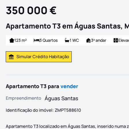
350 000 €
Apartamento T3 em Águas Santas, 
123 m²
3 Quartos
1 WC
3
andar
Eleva
o
Simular Crédito Habitação
Simular Prestação
Apartamento T3 para
vender
Águas Santas
Empreendimento
Identificação do imóvel: ZMPT588610
Apartamento T3 localizado em Águas Santas, inserido numa z