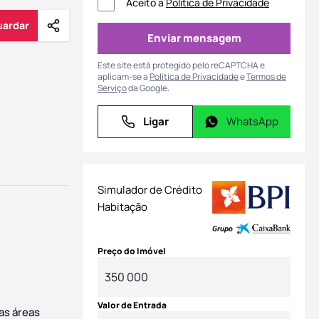
Aceito a
Política de Privacidade
uardar
Partilhar
Guardar
Enviar mensagem
Enviar mensagem
Este site está protegido pelo reCAPTCHA e
aplicam-se a
Política de Privacidade
e
Termos de
Serviço
da Google.
Ligar
WhatsApp
Ligar
WhatsApp
Simulador de Crédito
Habitação
Preço do Imóvel
Valor de Entrada
as áreas