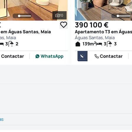
10
afias
Ver todas as fotografias
€
390 100 €
 em Águas Santas, Maia
Apartamento T3 em Águas
as, Maia
Águas Santas, Maia
2
3
2
139
m
3
3
Contactar
WhatsApp
Contactar
as