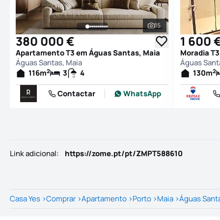
15
Ver todas as fotogr
380 000 €
1 600 
Apartamento T3 em Águas Santas, Maia
Moradia T3
Águas Santas, Maia
Águas Sant
2
2
116
m
3
4
130
m
Contactar
WhatsApp
Link adicional
:
https://zome.pt/pt/ZMPT588610
Casa Yes
>
Comprar
>
Apartamento
>
Porto
>
Maia
>
Águas Sant