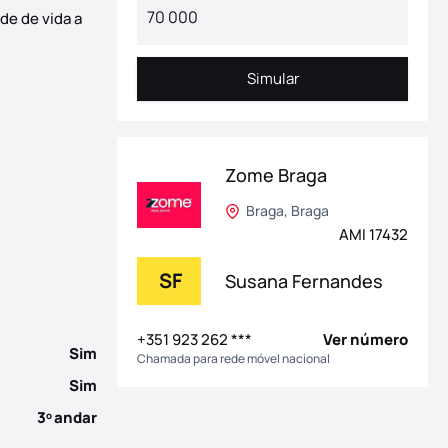
de de vida a
Simular
Simular
Zome Braga
tas, inserido numa zona tranquila e com excelentes acesos. O im
Braga, Braga
AMI 17432
SF
Susana Fernandes
+351 923 262 ***
Ver número
Sim
Chamada para rede móvel nacional
Sim
3
andar
o