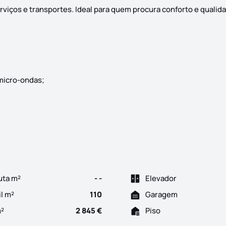
viços e transportes. Ideal para quem procura conforto e qualida
 micro-ondas;
ão do imóvel: ZMPT588610 Apartamento T3 localizado em Águas San
uta m²
- -
Elevador
il m²
110
Garagem
m²
2 845 €
Piso