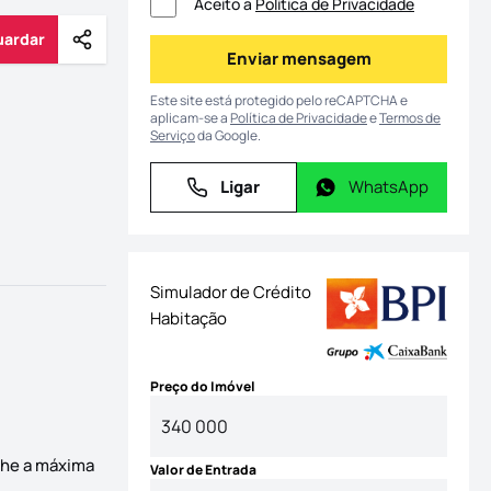
Aceito a
Política de Privacidade
uardar
Partilhar
Guardar
Enviar mensagem
Enviar mensagem
Este site está protegido pelo reCAPTCHA e
aplicam-se a
Política de Privacidade
e
Termos de
Serviço
da Google.
Ligar
WhatsApp
Ligar
WhatsApp
Simulador de Crédito
Habitação
Preço do Imóvel
lhe a máxima
Valor de Entrada