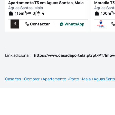
Apartamento T3 em Águas Santas, Maia
Moradia T3
Águas Santas, Maia
Águas Sant
2
2
116
m
3
4
130
m
Contactar
WhatsApp
Link adicional
:
Casa Yes
>
Comprar
>
Apartamento
>
Porto
>
Maia
>
Águas Sant