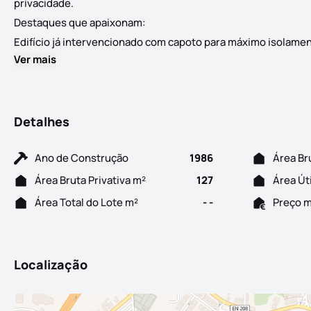
privacidade.
Destaques que apaixonam:
Edifício já intervencionado com capoto para máximo isolamen.
Ver mais
Detalhes
Ano de Construção
1986
Área Br
Área Bruta Privativa m²
127
Área Út
Área Total do Lote m²
- -
Preço 
Localização