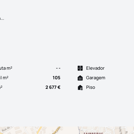
T3 Único em Águas Santas: Primeiro Piso, 3 Frentes - DÍSPONÍ
..
uta m²
- -
Elevador
il m²
105
Garagem
m²
2 677 €
Piso