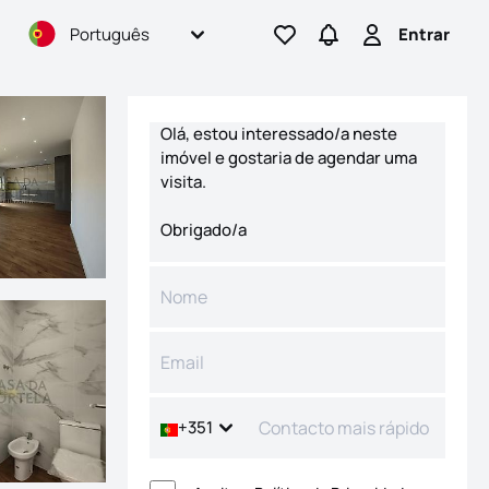
Português
Entrar
Ir para os favoritos
Ir para pesquisas
Entrar
Formulário de contacto
+351