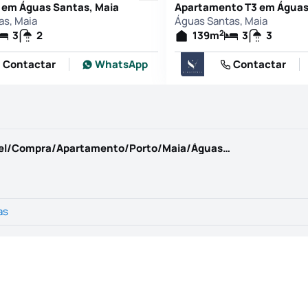
 em Águas Santas, Maia
Apartamento T3 em Águas
as, Maia
Águas Santas, Maia
2
3
2
139
m
3
3
Contactar
WhatsApp
Contactar
https://www.casadaportela.pt/pt-PT/Imovel/Compra/Apartamento/Porto/Maia/Águas Santas/1278144
as