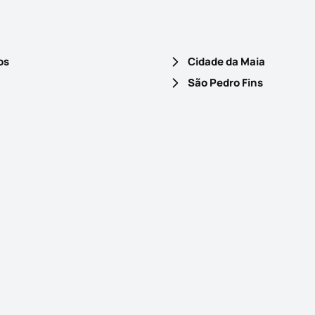
os
Cidade da Maia
São Pedro Fins