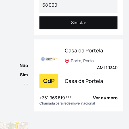
VEL EM MARÇO 2027. Procura o equilíbrio perfeito entre a tranqu
Simular
Simular
Casa da Portela
Porto, Porto
Não
AMI 10340
Sim
CdP
Casa da Portela
- -
+351 963 819 ***
Ver número
Chamada para rede móvel nacional