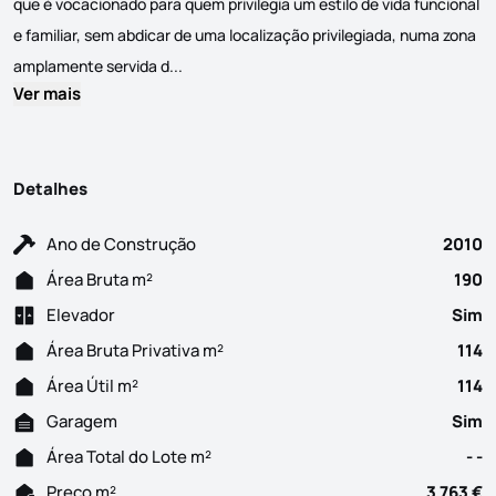
que é vocacionado para quem privilegia um estilo de vida funcional
e familiar, sem abdicar de uma localização privilegiada, numa zona
Apartamento T3 moderno, com áreas áreas gen
amplamente servida d...
Ver mais
Detalhes
Ano de Construção
2010
Área Bruta m²
190
Elevador
Sim
Área Bruta Privativa m²
114
Área Útil m²
114
Garagem
Sim
Área Total do Lote m²
- -
Preço m²
3 763 €