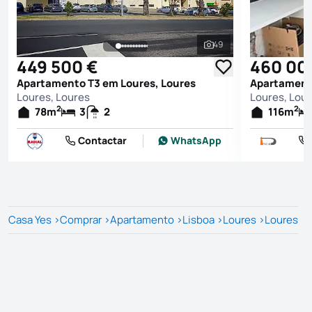
49
Ver todas as fotografi
449 500 €
460 00
Apartamento T3 em Loures, Loures
Apartamento
Loures, Loures
Loures, Lou
2
2
78
m
3
2
116
m
Contactar
WhatsApp
Casa Yes
>
Comprar
>
Apartamento
>
Lisboa
>
Loures
>
Loures