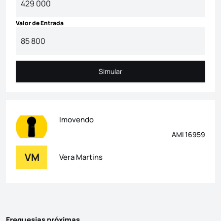
Valor de Entrada
Simular
Simular
Imovendo
AMI 16959
VM
Vera Martins
Freguesias próximas