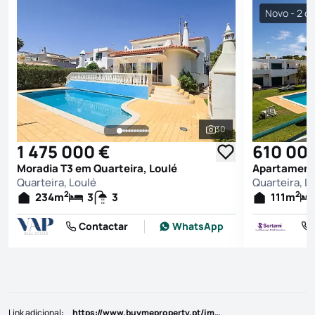
Novo - 2 di
30
Ver todas as fotografi
1 475 000 €
610 00
Moradia T3 em Quarteira, Loulé
Apartamento
Quarteira, Loulé
Quarteira, L
2
2
234
m
3
3
111
m
Contactar
WhatsApp
Link adicional
:
https://www.buymeproperty.pt/imovel/?rid=20921789