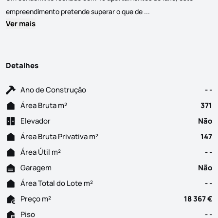
Situado no Triângulo 
empreendimento pretende superar o que de ...
Ver mais
Detalhes
Ano de Construção
- -
Área Bruta m²
371
Elevador
Não
Área Bruta Privativa m²
147
Área Útil m²
- -
Garagem
Não
Área Total do Lote m²
- -
Preço m²
18 367 €
Piso
- -