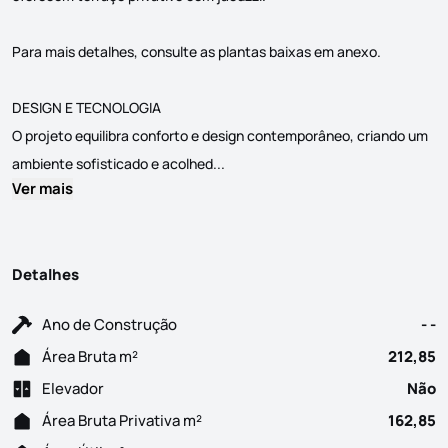
Para mais detalhes, consulte as plantas baixas em anexo.
DESIGN E TECNOLOGIA
O projeto equilibra conforto e design contemporâneo, criando um
Os apartamentos do Oak35 combinam
ambiente sofisticado e acolhed...
Ver mais
Detalhes
Ano de Construção
- -
Área Bruta m²
212,85
Elevador
Não
Área Bruta Privativa m²
162,85