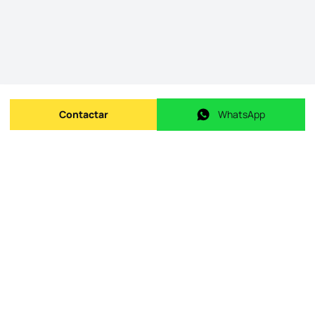
Contactar
WhatsApp
Enviar mensagem
WhatsApp
ID do imóvel na origem
:
id.
250011_B_I