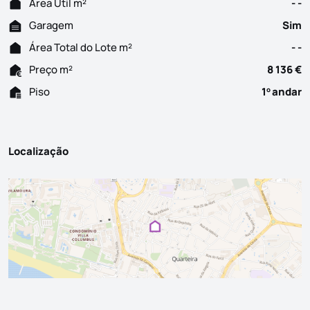
Área Útil m²
- -
Garagem
Sim
Área Total do Lote m²
- -
Preço m²
8 136 €
Piso
1
andar
o
Localização