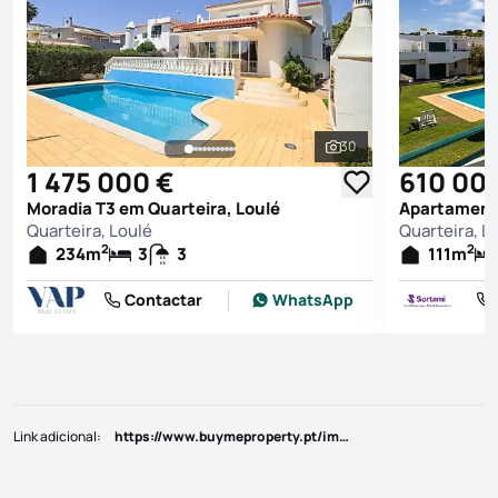
30
Ver todas as fotografi
1 475 000 €
610 00
Moradia T3 em Quarteira, Loulé
Apartamento
Quarteira, Loulé
Quarteira, L
2
2
234
m
3
3
111
m
Contactar
WhatsApp
Link adicional
:
https://www.buymeproperty.pt/imovel/?rid=22706115