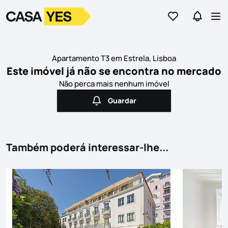
Ir para os favor
Ir para 
Logo
Ir para a homepage
Abr
Apartamento T3 em Estrela, Lisboa
Este imóvel já não se encontra no mercado
Não perca mais nenhum imóvel
Guardar
Guardar
Também poderá interessar-lhe...