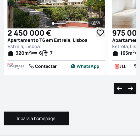
38
Ver todas as fotografi
2 450 000 €
975 00
Apartamento T6 em Estrela, Lisboa
Apartamento
Estrela, Lisboa
Estrela, Lis
2
2
320
m
6
7
165
m
Contactar
WhatsApp
Navegação
Nave
Ir para a homepage
Ir para a homepage