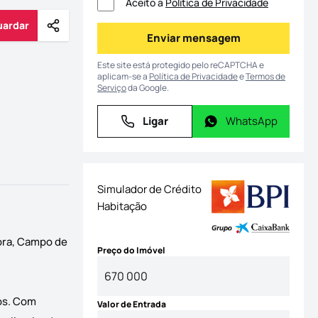
Aceito a
Política de Privacidade
uardar
Partilhar
Guardar
Enviar mensagem
Enviar mensagem
Este site está protegido pelo reCAPTCHA e
aplicam-se a
Política de Privacidade
e
Termos de
Serviço
da Google.
Ligar
WhatsApp
Ligar
WhatsApp
Simulador de Crédito
Habitação
ora, Campo de
Preço do Imóvel
sos. Com
Valor de Entrada