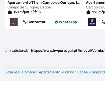
Apartamento T3 em Campo de Ourique, Lisboa
Campo de Ourique, Lisboa
Campo de O
2
2
124
m
3
3
226
m
Contactar
WhatsApp
Link adicional
:
Casa Yes
>
Comprar
>
Apartamento
>
Lisboa
>
Lisboa
>
Campo d