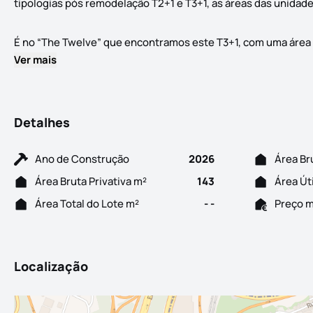
tipologias pós remodelação T2+1 e T3+1, as áreas das unidad
É no “The Twelve” que encontramos este T3+1, com uma área d
Ver mais
Detalhes
Ano de Construção
2026
Área Br
Área Bruta Privativa m²
143
Área Út
Área Total do Lote m²
- -
Preço 
Localização