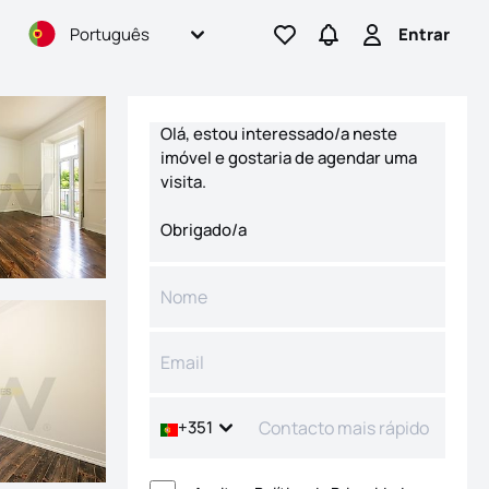
Português
Entrar
Ir para os favoritos
Ir para pesquisas
Entrar
Formulário de contacto
+351