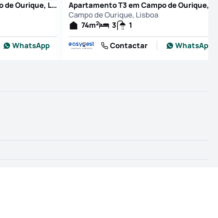
Apartamento T3 em Campo de Ourique, Lisboa
Apartamento T3 em Campo de
Campo de Ourique, Lisboa
2
74
m
3
1
WhatsApp
Contactar
WhatsApp