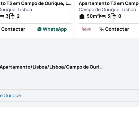
Apartamento T3 em Campo de Ourique, Lisboa
urique, Lisboa
Campo de Ourique, Lisboa
2
3
2
50
m
3
0
Contactar
WhatsApp
Contactar
https://www.kwportugal.pt/imovel/Venda/Apartamento/Lisboa/Lisboa/Campo de Ourique/66010
e Ourique