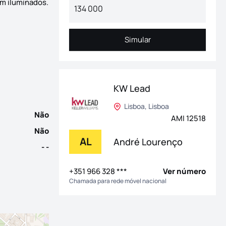
em iluminados.
e" localizado num dos bairros mais desejados de Lisboa, com um
Simular
Simular
KW Lead
Lisboa, Lisboa
Não
AMI 12518
Não
AL
André Lourenço
- -
+351 966 328 ***
Ver número
Chamada para rede móvel nacional