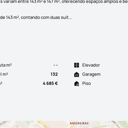
es variam entre 143 m² e 147 m², oferecendo espaços amplos e b
Venha conhecer o "The Twelv
e 143 m², contando com duas suít...
uta m²
- -
Elevador
il m²
132
Garagem
m²
4 685 €
Piso