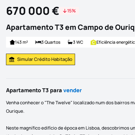
670 000 €
15%
Apartamento T3 em Campo de Ouriq
143 m²
3 Quartos
3 WC
Eficiência energéti
Simular Crédito Habitação
Simular Prestação
Apartamento T3 para
vender
Venha conhecer o "The Twelve" localizado num dos bairros m
Ourique.
Neste magnífico edifício de época em Lisboa, descobrimos um