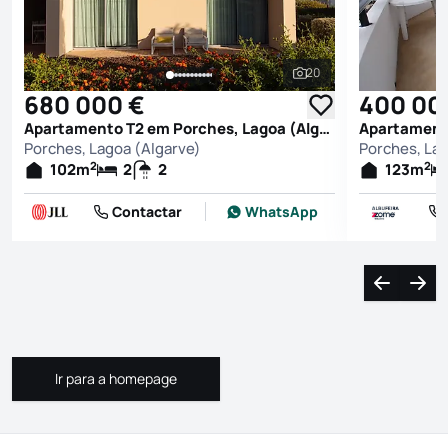
20
Ver todas as fotografi
680 000 €
400 00
Apartamento T2 em Porches, Lagoa (Algarve)
Porches, Lagoa (Algarve)
Porches, Lag
2
2
102
m
2
2
123
m
Contactar
WhatsApp
Navegação
Nave
Ir para a homepage
Ir para a homepage