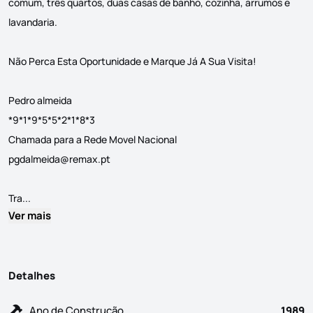
comum, três quartos, duas casas de banho, cozinha, arrumos e
lavandaria.
Não Perca Esta Oportunidade e Marque Já A Sua Visita!
Pedro almeida
*9*1*9*5*5*2*1*8*3
pgdalmeida@remax.pt
Apartamento T3 para venda T3 com uma área total de 137 m², sit
Tra...
Ver mais
Detalhes
Ano de Construção
1989