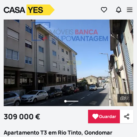
Ir para os favor
Ir para 
Logo
Ir para a homepage
Abr
12
Ver to
309 000 €
Guardar
Guardar
Parti
Apartamento T3 em Rio Tinto, Gondomar