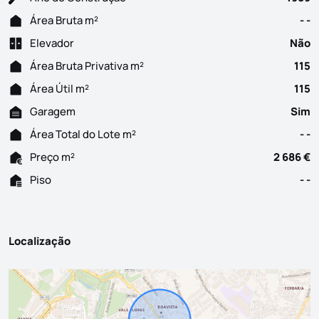
Área Bruta m²
- -
Elevador
Não
Área Bruta Privativa m²
115
Área Útil m²
115
Garagem
Sim
Área Total do Lote m²
- -
Preço m²
2 686 €
Piso
- -
Localização