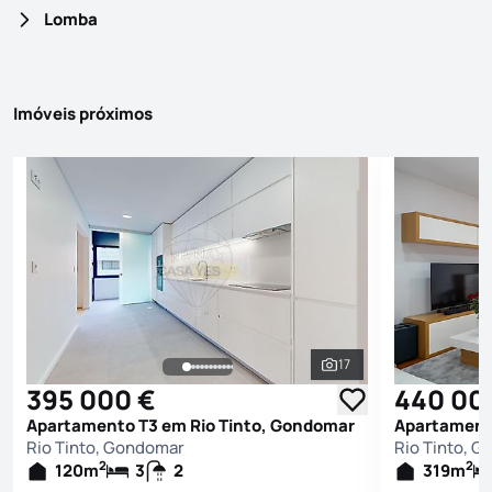
Lomba
Imóveis próximos
17
Ver todas as fotografi
395 000 €
440 00
Apartamento T3 em Rio Tinto, Gondomar
Apartamento
Rio Tinto, Gondomar
Rio Tinto, 
2
2
120
m
3
2
319
m