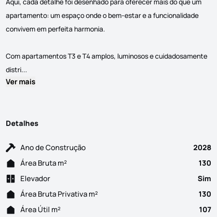
Aqui, cada detalhe foi desenhado para oferecer mais do que um
apartamento: um espaço onde o bem-estar e a funcionalidade
convivem em perfeita harmonia.
Com apartamentos T3 e T4 amplos, luminosos e cuidadosamente
Apartamento T3 em Construção, composto por Sala em openspac
distri...
Ver mais
Detalhes
Ano de Construção
2028
Área Bruta m²
130
Elevador
Sim
Área Bruta Privativa m²
130
Área Útil m²
107