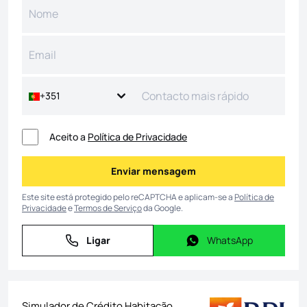
+351
Aceito a
Política de Privacidade
Enviar mensagem
Enviar mensagem
Este site está protegido pelo reCAPTCHA e aplicam-se a
Política de
Privacidade
e
Termos de Serviço
da Google.
Ligar
WhatsApp
Ligar
WhatsApp
Simulador de Crédito Habitação