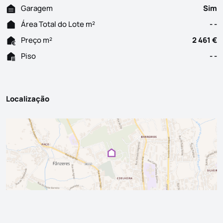
Garagem
Sim
Área Total do Lote m²
- -
Preço m²
2 461 €
Piso
- -
Localização