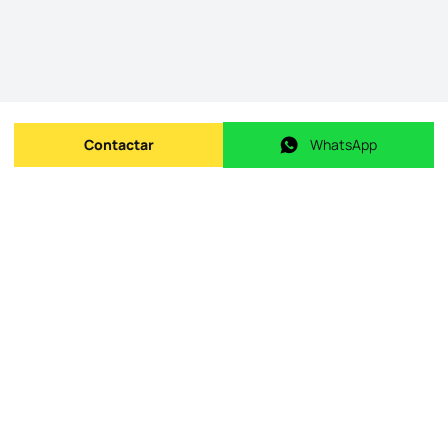
Contactar
WhatsApp
Enviar mensagem
WhatsApp
ID do imóvel na origem
:
id.
APTCAP067