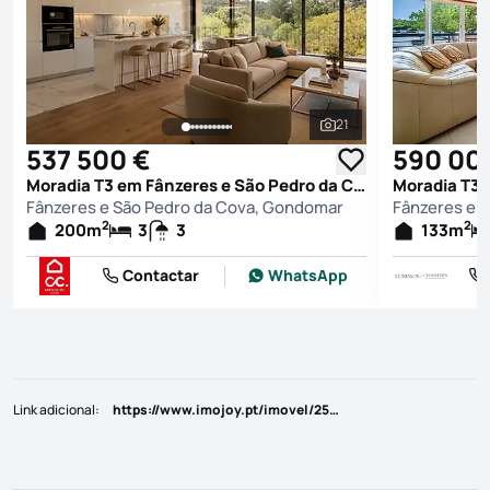
21
Ver todas as fotografi
537 500 €
590 00
Moradia T3 em Fânzeres e São Pedro da Cova, Gondomar
Fânzeres e São Pedro da Cova, Gondomar
Fânzeres e 
2
2
200
m
3
3
133
m
Contactar
WhatsApp
Link adicional
:
https://www.imojoy.pt/imovel/25805115