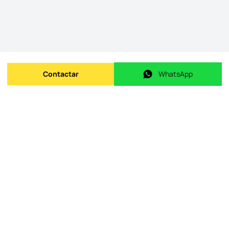
Contactar
WhatsApp
Enviar mensagem
WhatsApp
ID do imóvel na origem
:
id.
APTCAP086