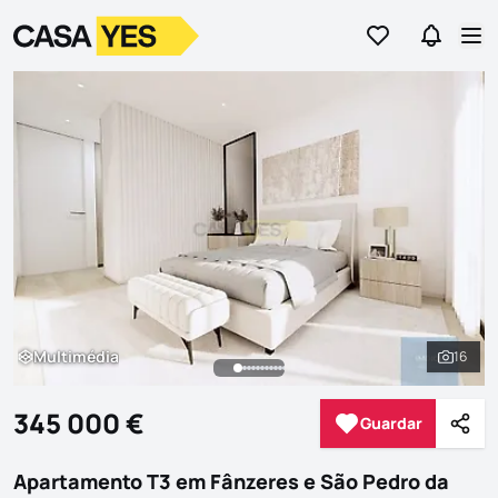
Ir para os favor
Ir para 
Logo
Ir para a homepage
Abr
Multimédia
16
Multimédia
Ver to
345 000 €
Guardar
Guardar
Parti
Apartamento T3 em Fânzeres e São Pedro da