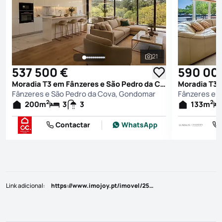
21
Ver todas as fotografi
537 500 €
590 00
Moradia T3 em Fânzeres e São Pedro da Cova, Gondomar
Fânzeres e São Pedro da Cova, Gondomar
Fânzeres e 
2
2
200
m
3
3
133
m
Contactar
WhatsApp
Link adicional
:
https://www.imojoy.pt/imovel/25805549