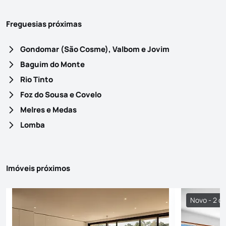
Freguesias próximas
Gondomar (São Cosme), Valbom e Jovim
Baguim do Monte
Rio Tinto
Foz do Sousa e Covelo
Melres e Medas
Lomba
Imóveis próximos
Novo - 2 di