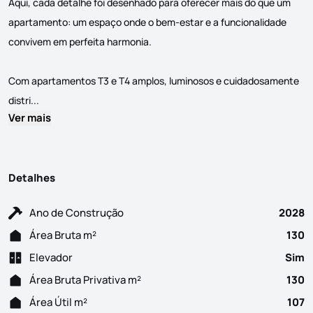
Aqui, cada detalhe foi desenhado para oferecer mais do que um
apartamento: um espaço onde o bem-estar e a funcionalidade
convivem em perfeita harmonia.
Com apartamentos T3 e T4 amplos, luminosos e cuidadosamente
Apartamento T3 em Construção, composto por Sala em openspac
distri...
Ver mais
Detalhes
Ano de Construção
2028
Área Bruta m²
130
Elevador
Sim
Área Bruta Privativa m²
130
Área Útil m²
107