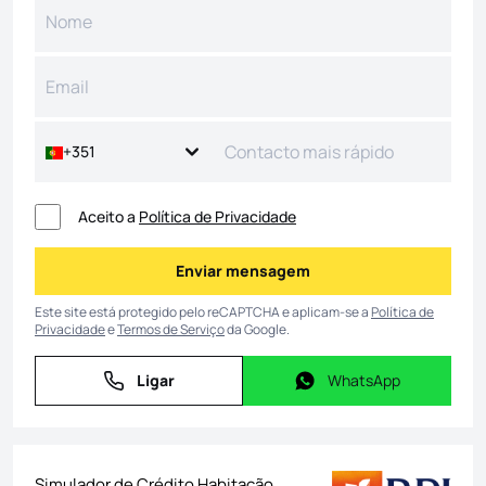
+351
Aceito a
Política de Privacidade
Enviar mensagem
Enviar mensagem
Este site está protegido pelo reCAPTCHA e aplicam-se a
Política de
Privacidade
e
Termos de Serviço
da Google.
Ligar
WhatsApp
Ligar
WhatsApp
Simulador de Crédito Habitação