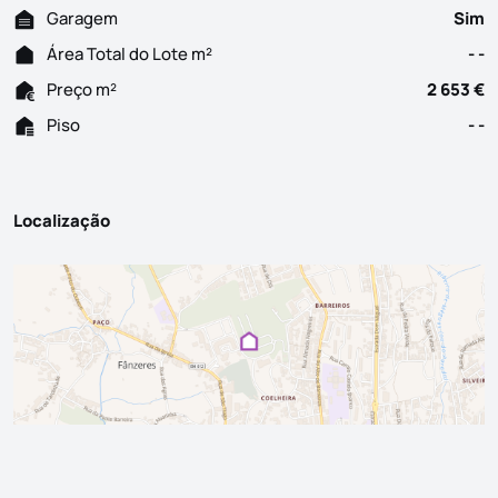
Garagem
Sim
Área Total do Lote m²
- -
Preço m²
2 653 €
Piso
- -
Localização