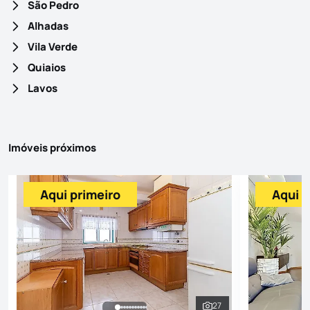
São Pedro
Alhadas
Vila Verde
Quiaios
Lavos
Imóveis próximos
Aqui primeiro
Aqui p
27