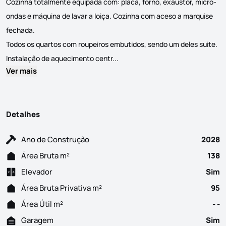
Cozinha totalmente equipada com: placa, forno, exaustor, micro-
ondas e máquina de lavar a loiça. Cozinha com aceso a marquise
fechada.
Todos os quartos com roupeiros embutidos, sendo um deles suite.
T3 com Garagem, NOVO! Localizado
Instalação de aquecimento centr...
Ver mais
Detalhes
Ano de Construção
2028
Área Bruta m²
138
Elevador
Sim
Área Bruta Privativa m²
95
Área Útil m²
- -
Garagem
Sim