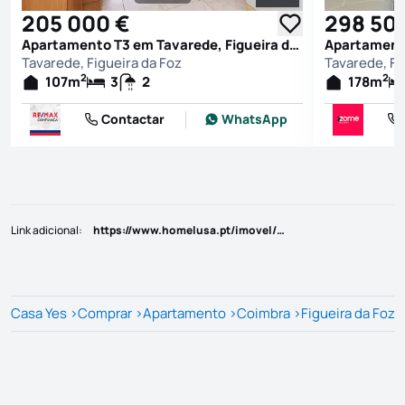
Ver todas as fotografi
205 000 €
298 50
Apartamento T3 em Tavarede, Figueira da Foz
Tavarede, Figueira da Foz
Tavarede, Fi
2
2
107
m
3
2
178
m
Contactar
WhatsApp
Link adicional
:
https://www.homelusa.pt/imovel/?rid=21293633
Casa Yes
>
Comprar
>
Apartamento
>
Coimbra
>
Figueira da Foz