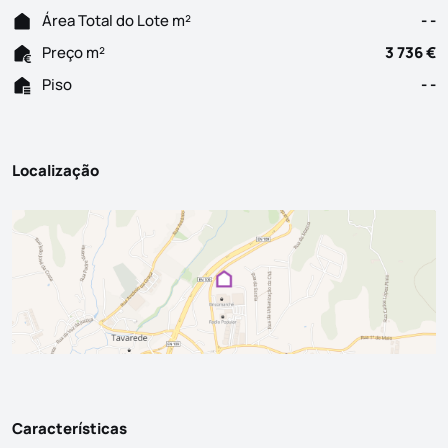
Área Total do Lote m²
- -
Preço m²
3 736 €
Piso
- -
Localização
Características