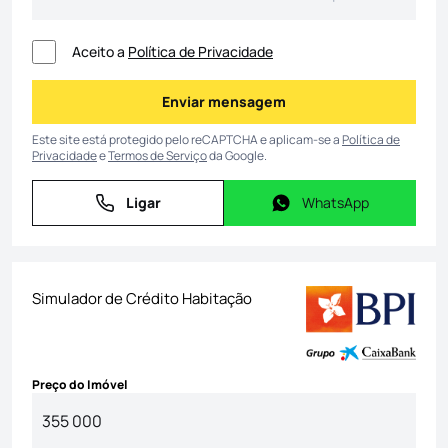
Aceito a
Política de Privacidade
Enviar mensagem
Enviar mensagem
Este site está protegido pelo reCAPTCHA e aplicam-se a
Política de
Privacidade
e
Termos de Serviço
da Google.
Ligar
WhatsApp
Ligar
WhatsApp
Simulador de Crédito Habitação
Preço do Imóvel