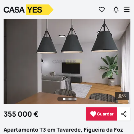
Ir para os favor
Ir para 
Logo
Ir para a homepage
Abr
35
Ver to
355 000 €
Guardar
Guardar
Parti
Apartamento T3 em Tavarede, Figueira da Foz