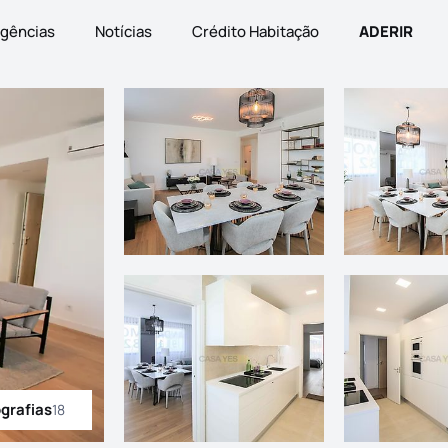
gências
Notícias
Crédito Habitação
ADERIR
ografias
18
odas as fotografias