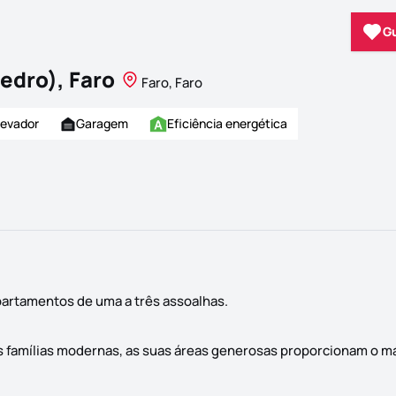
G
edro), Faro
Faro, Faro
levador
Garagem
Eficiência energética
partamentos de uma a três assoalhas.
s famílias modernas, as suas áreas generosas proporcionam o 