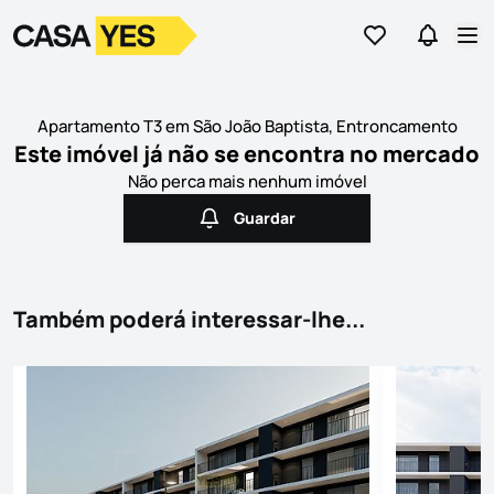
Ir para os favor
Ir para 
Logo
Ir para a homepage
Abr
Apartamento T3 em São João Baptista, Entroncamento
Este imóvel já não se encontra no mercado
Não perca mais nenhum imóvel
Guardar
Guardar
Também poderá interessar-lhe...