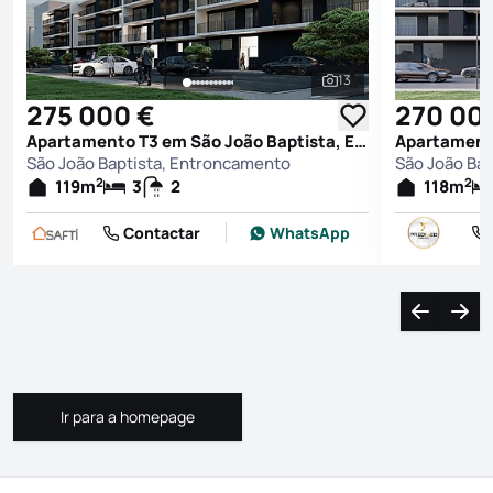
13
Ver todas as fotografi
275 000 €
270 00
Apartamento T3 em São João Baptista, Entroncamento
São João Baptista, Entroncamento
São João Ba
2
2
119
m
3
2
118
m
Contactar
WhatsApp
Navegação
Nave
Ir para a homepage
Ir para a homepage