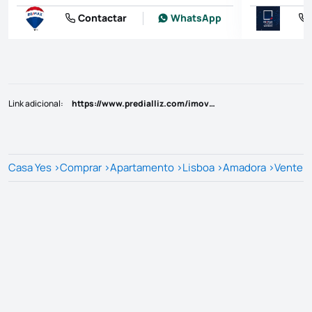
Contactar
WhatsApp
Link adicional
:
https://www.predialliz.com/imovel/25812733
Casa Yes
>
Comprar
>
Apartamento
>
Lisboa
>
Amadora
>
Venteir