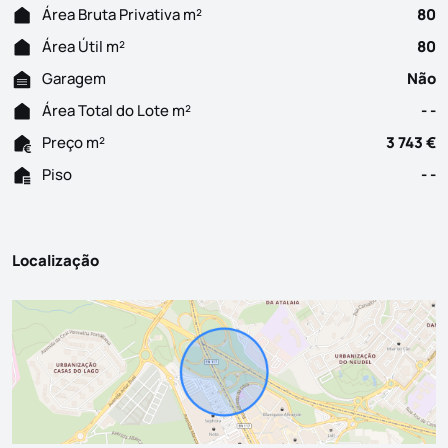
Área Bruta Privativa m²
80
Área Útil m²
80
Garagem
Não
Área Total do Lote m²
- -
Preço m²
3 743 €
Piso
- -
Localização