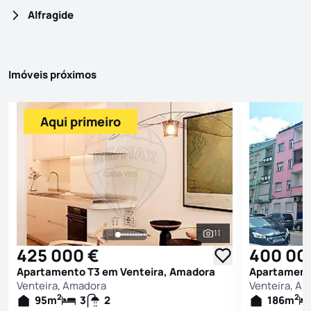
Alfragide
Imóveis próximos
Aqui primeiro
11
Ver todas as fotografi
425 000 €
400 00
Apartamento T3 em Venteira, Amadora
Apartament
Venteira, Amadora
Venteira, A
2
2
95
m
3
2
186
m