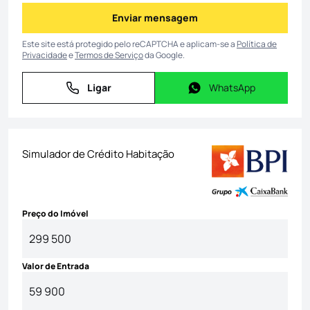
Enviar mensagem
Enviar mensagem
Este site está protegido pelo reCAPTCHA e aplicam-se a
Política de
Privacidade
e
Termos de Serviço
da Google.
Ligar
WhatsApp
Ligar
WhatsApp
Simulador de Crédito Habitação
Preço do Imóvel
Valor de Entrada