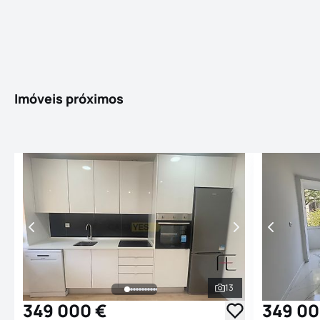
Imóveis próximos
13
Ver todas as fotogr
349 000 €
349 00