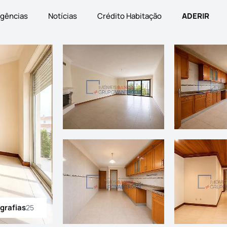
gências
Notícias
Crédito Habitação
ADERIR
grafias
25
odas as fotografias