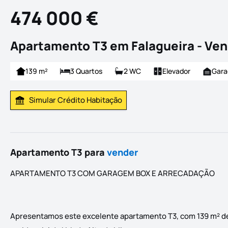
474 000 €
Apartamento T3 em Falagueira - Ve
139 m²
3 Quartos
2 WC
Elevador
Gar
Simular Crédito Habitação
Simular Prestação
Apartamento T3 para
vender
APARTAMENTO T3 COM GARAGEM BOX E ARRECADAÇÃO
Apresentamos este excelente apartamento T3, com 139 m² de á