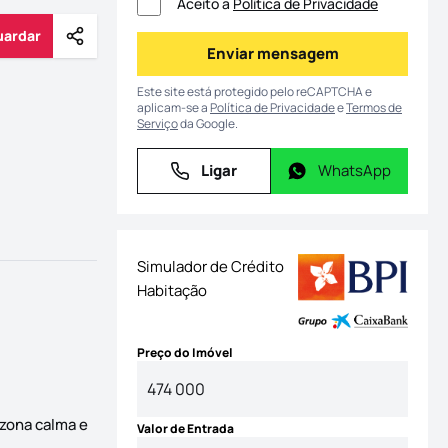
Aceito a
Política de Privacidade
uardar
Partilhar
Guardar
Enviar mensagem
Enviar mensagem
Este site está protegido pelo reCAPTCHA e
aplicam-se a
Política de Privacidade
e
Termos de
Serviço
da Google.
Ligar
WhatsApp
Ligar
WhatsApp
Simulador de Crédito
Habitação
Preço do Imóvel
 zona calma e
Valor de Entrada