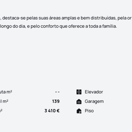
 destaca-se pelas suas áreas amplas e bem distribuídas, pela o
ongo do dia, e pelo conforto que oferece a toda a família.
X E ARRECADAÇÃO Apresentamos este excelente apartamento T3, com
uta m²
- -
Elevador
il m²
139
Garagem
m²
3 410 €
Piso