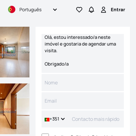
Português
Entrar
Ir para os favoritos
Ir para pesquisas
Entrar
Formulário de contacto
+351