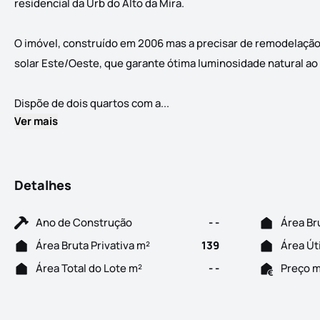
residencial da Urb do Alto da Mira.
O imóvel, construído em 2006 mas a precisar de remodelação,
solar Este/Oeste, que garante ótima luminosidade natural ao l
APARTAMENTO T3 COM GARAGEM BO
Dispõe de dois quartos com a...
Ver mais
Detalhes
Ano de Construção
- -
Área Br
Área Bruta Privativa m²
139
Área Út
Área Total do Lote m²
- -
Preço 