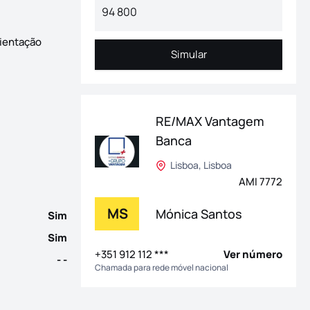
rientação
Simular
Simular
 139 m² de área útil, situado no 1.º andar de um prédio com elev
RE/MAX Vantagem
Banca
Lisboa, Lisboa
AMI 7772
MS
Mónica Santos
Sim
Sim
+351 912 112 ***
Ver número
- -
Chamada para rede móvel nacional