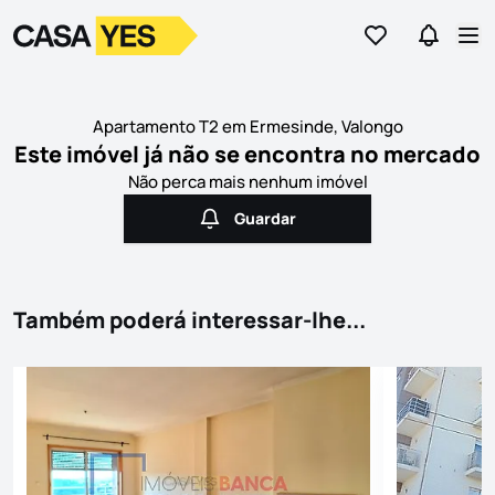
Ir para os favor
Ir para 
Logo
Ir para a homepage
Abr
Apartamento T2 em Ermesinde, Valongo
Este imóvel já não se encontra no mercado
Não perca mais nenhum imóvel
Guardar
Guardar
Também poderá interessar-lhe...