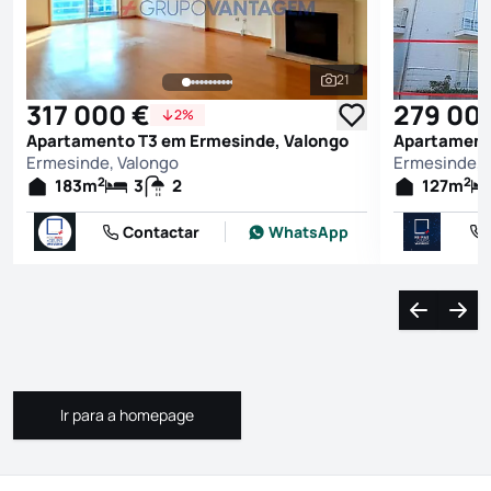
21
Ver todas as fotografi
317 000 €
279 00
2%
Apartamento T3 em Ermesinde, Valongo
Apartament
Ermesinde, Valongo
Ermesinde, 
2
2
183
m
3
2
127
m
Contactar
WhatsApp
Navegação
Nave
Ir para a homepage
Ir para a homepage