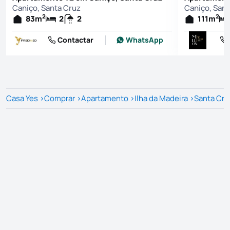
Caniço, Santa Cruz
Caniço, Sant
2
2
83
m
2
2
111
m
Contactar
WhatsApp
Casa Yes
>
Comprar
>
Apartamento
>
Ilha da Madeira
>
Santa Cru