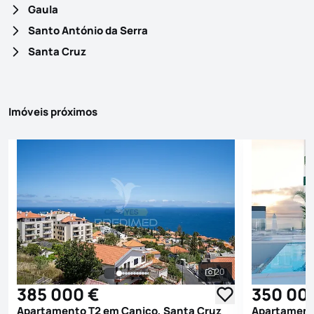
Gaula
Santo António da Serra
Santa Cruz
Imóveis próximos
20
Ver todas as fotografi
385 000 €
350 00
Apartamento T2 em Caniço, Santa Cruz
Apartament