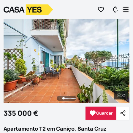
Ir para os favor
Ir para 
Logo
Ir para a homepage
Abr
32
Ver to
335 000 €
Guardar
Guardar
Parti
Apartamento T2 em Caniço, Santa Cruz