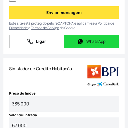
Enviar mensagem
Enviar mensagem
Este site está protegido pelo reCAPTCHA e aplicam-se a
Política de
Privacidade
e
Termos de Serviço
da Google.
Ligar
WhatsApp
Ligar
WhatsApp
Simulador de Crédito Habitação
Preço do Imóvel
Valor de Entrada