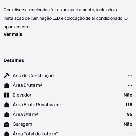
Com diversas melhorias feitas ao apartamento, incluindo a
instalação de iluminação LED e colocação de ar condicionado. O
Este magnífico apartamento T2, localizado no do Cani
apartamento ...
Ver mais
Detalhes
Ano de Construção
- -
Área Bruta m²
- -
Elevador
Não
Área Bruta Privativa m²
118
Área Útil m²
95
Garagem
Não
Área Total do Lote m²
- -