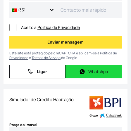
+351
Aceito a
Política de Privacidade
Enviar mensagem
Enviar mensagem
Este site está protegido pelo reCAPTCHA e aplicam-se a
Política de
Privacidade
e
Termos de Serviço
da Google.
Ligar
WhatsApp
Ligar
WhatsApp
Simulador de Crédito Habitação
Preço do Imóvel