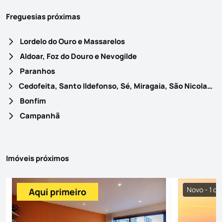
Freguesias próximas
Lordelo do Ouro e Massarelos
Aldoar, Foz do Douro e Nevogilde
Paranhos
Cedofeita, Santo Ildefonso, Sé, Miragaia, São Nicolau e Vitória
Bonfim
Campanhã
Imóveis próximos
Novo - 1 di
Aqui primeiro