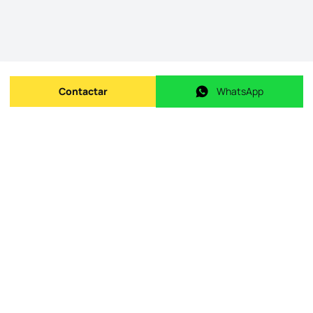
Contactar
WhatsApp
Enviar mensagem
WhatsApp
ID do imóvel na origem
:
id.
126401212-45
Data de publicação
:
09/05/2026