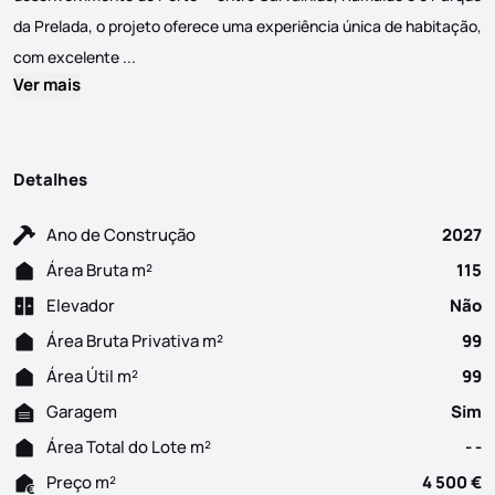
da Prelada, o projeto oferece uma experiência única de habitação,
SENHORA DO PORTO 249 Entre a História e a Moderni
com excelente ...
Ver mais
Detalhes
Ano de Construção
2027
Área Bruta m²
115
Elevador
Não
Área Bruta Privativa m²
99
Área Útil m²
99
Garagem
Sim
Área Total do Lote m²
- -
Preço m²
4 500 €