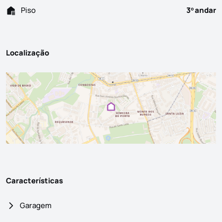
Piso
3
andar
o
Localização
Características
Garagem