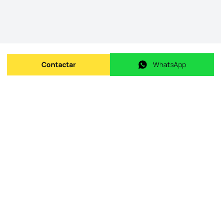
Contactar
WhatsApp
Enviar mensagem
WhatsApp
ID do imóvel na origem
:
id.
126401212-49
Data de publicação
:
09/05/2026