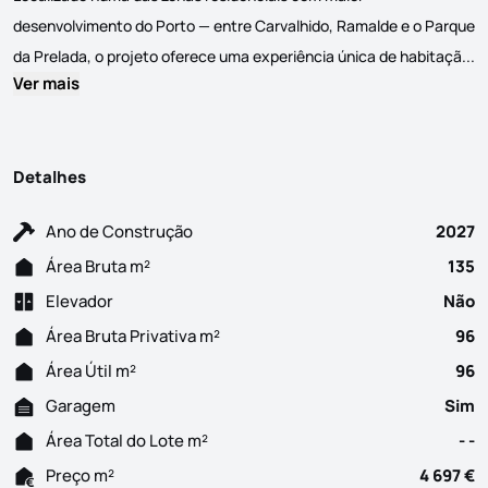
desenvolvimento do Porto — entre Carvalhido, Ramalde e o Parque
A
da Prelada, o projeto oferece uma experiência única de habitaçã...
Ver mais
Detalhes
Ano de Construção
2027
Área Bruta m²
135
Elevador
Não
Área Bruta Privativa m²
96
Área Útil m²
96
Garagem
Sim
Área Total do Lote m²
- -
Preço m²
4 697 €