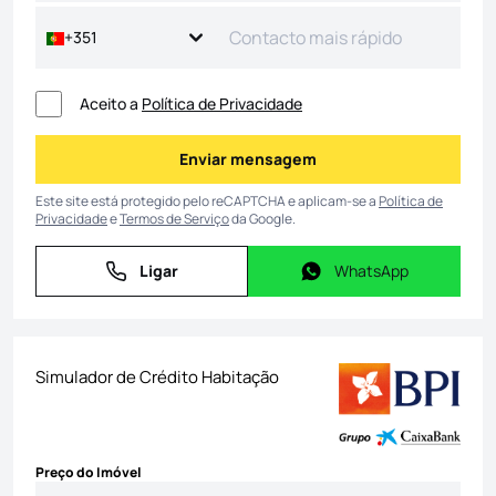
+351
Aceito a
Política de Privacidade
Enviar mensagem
Enviar mensagem
Este site está protegido pelo reCAPTCHA e aplicam-se a
Política de
Privacidade
e
Termos de Serviço
da Google.
Ligar
WhatsApp
Ligar
WhatsApp
Simulador de Crédito Habitação
Preço do Imóvel