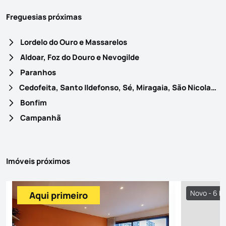
Freguesias próximas
Lordelo do Ouro e Massarelos
Aldoar, Foz do Douro e Nevogilde
Paranhos
Cedofeita, Santo Ildefonso, Sé, Miragaia, São Nicolau e Vitória
Bonfim
Campanhã
Imóveis próximos
Novo - 6 h
Aqui primeiro