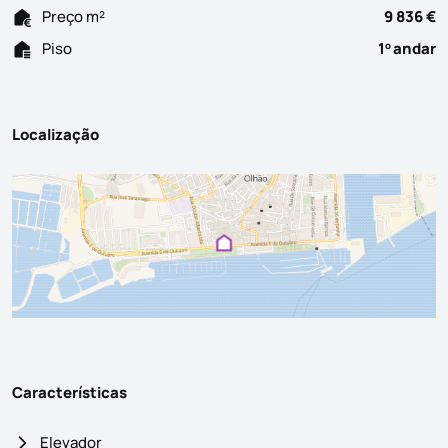
Preço m²
9 836 €
Piso
1
andar
o
Localização
Características
Elevador