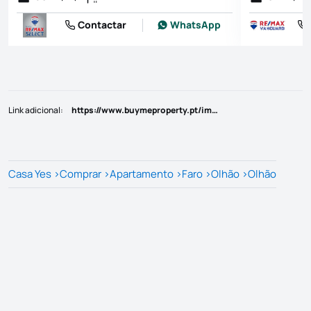
Contactar
WhatsApp
Link adicional
:
https://www.buymeproperty.pt/imovel/?rid=23105643
Casa Yes
>
Comprar
>
Apartamento
>
Faro
>
Olhão
>
Olhão