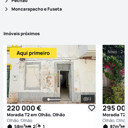
Pechão
Moncarapacho e Fuseta
Imóveis próximos
Novo - 2 di
Aqui primeiro
12
Ver todas as fotografi
220 000 €
295 00
Moradia T2 em Olhão, Olhão
Moradia T2 
Olhão, Olhão
Olhão, Olhão
2
2
58
m
2
1
87
m