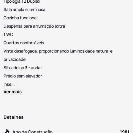
Tipologia T2 Duplex
Sala ampla e luminosa
Cozinha funcional
Despensa para arrumação extra
1 WC
Quartos confortáveis
Vista desafogada, proporcionando luminosidade natural e
privacidade
Situado no 3.º andar
Prédio sem elevador
Apartamento Duplex T2 à Venda | Fonte da Prata, Moita | 225.
Inse...
Ver mais
Detalhes
Ano de Construção
1981