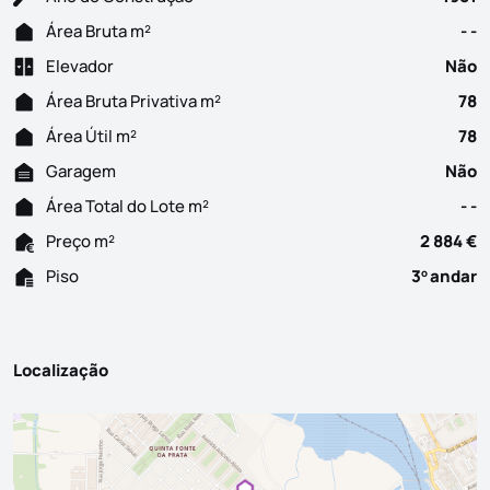
Área Bruta m²
- -
Elevador
Não
Área Bruta Privativa m²
78
Área Útil m²
78
Garagem
Não
Área Total do Lote m²
- -
Preço m²
2 884 €
Piso
3
andar
o
Localização