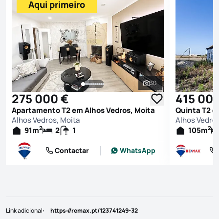
Aqui primeiro
30
Ver todas as fotografi
275 000 €
415 00
Apartamento T2 em Alhos Vedros, Moita
Quinta T2 e
Alhos Vedros, Moita
Alhos Vedros
2
2
91
m
2
1
105
m
Contactar
WhatsApp
Link adicional
:
https://remax.pt/123741249-32