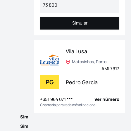
Simular
Simular
Vila Lusa
Matosinhos, Porto
 de águas Tetos Falsos em todo o apartamento Interiores com T
AMI 7917
PG
Pedro Garcia
+351 964 071 ***
Ver número
Chamada para rede móvel nacional
Sim
Sim