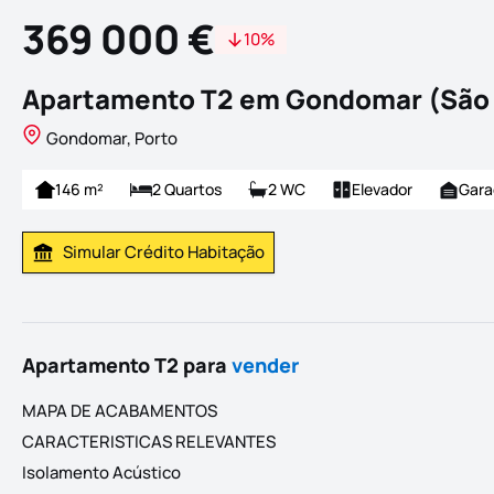
369 000 €
10%
Apartamento T2 em Gondomar (São 
Gondomar, Porto
146 m²
2 Quartos
2 WC
Elevador
Gar
Simular Crédito Habitação
Simular Prestação
Apartamento T2 para
vender
MAPA DE ACABAMENTOS
CARACTERISTICAS RELEVANTES
Isolamento Acústico