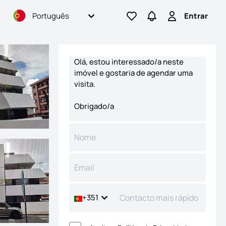
Português
Entrar
Ir para os favoritos
Ir para pesquisas
Entrar
Formulário de contacto
+351