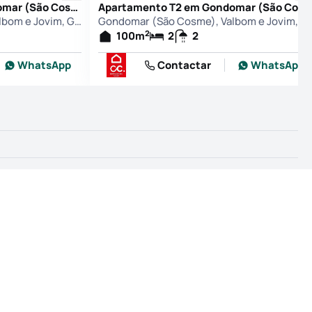
Apartamento T2 em Gondomar (São Cosme), Valbom e Jovim, Gondomar
Apartamento T2 em Gondomar (São Cosme), Valbom e Jovim, Gondomar
Gondomar (São Cosme), Valbom e Jovim, Gondomar
Gondomar (São Cosme), Valbo
2
100
m
2
2
WhatsApp
Contactar
WhatsApp