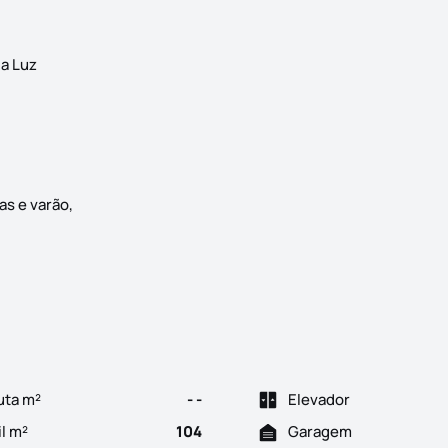
da Luz
as e varão,
lamento Acústico Instalação de Bomba de Calor para aquecimento
uta m²
- -
Elevador
il m²
104
Garagem