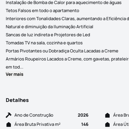
Instalação de Bomba de Calor para aquecimento de águas
Tetos Falsos em todo o apartamento
Interiores com Tonalidades Claras, aumentando a Eficiência 
Natural e diminuição da Iluminação Artificial
Sancas de luz indireta e Projetores de Led
Tomadas TV na sala, cozinha e quartos
Portas Pivotantes ou Dobradiça Oculta Lacadas a Creme
Armários Roupeiros Lacados a Creme, com gavetas, prateleir
MAPA DE ACABAMENTOS CARACTERISTICAS RELEVANTES Iso
em tod...
Ver mais
Detalhes
Ano de Construção
2026
Área Br
Área Bruta Privativa m²
146
Área Út