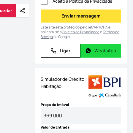
Aceito a
Política de Privacidade
uardar
Partilhar
Guardar
Enviar mensagem
Enviar mensagem
Este site está protegido pelo reCAPTCHA e
aplicam-se a
Política de Privacidade
e
Termos de
Serviço
da Google.
Ligar
WhatsApp
Ligar
WhatsApp
Simulador de Crédito
Habitação
Preço do Imóvel
Valor de Entrada