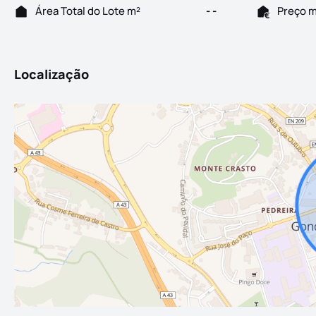
Área Total do Lote m²
- -
Preço 
Localização