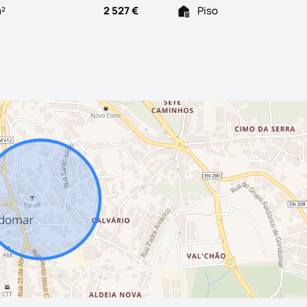
m²
2 527 €
Piso