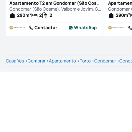
Apartamento T2 em Gondomar (São Cosme), Valbom e Jovim, Gondomar
Gondomar (São Cosme), Valbom e Jovim, Gondomar
2
2
290
m
2
2
290
m
Contactar
WhatsApp
Casa Yes
>
Comprar
>
Apartamento
>
Porto
>
Gondomar
>
Gondo