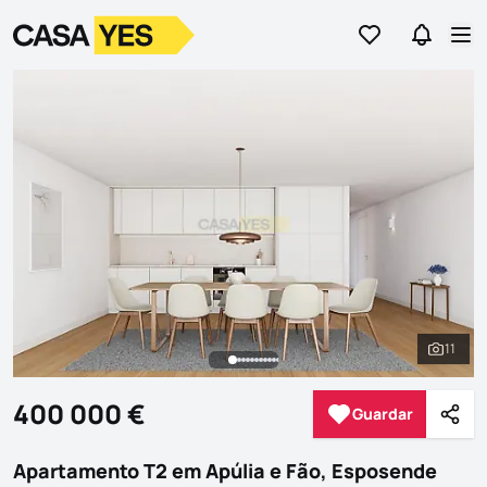
Ir para os favor
Ir para 
Logo
Ir para a homepage
Abr
11
Ver to
400 000 €
Guardar
Guardar
Parti
Apartamento T2 em Apúlia e Fão, Esposende