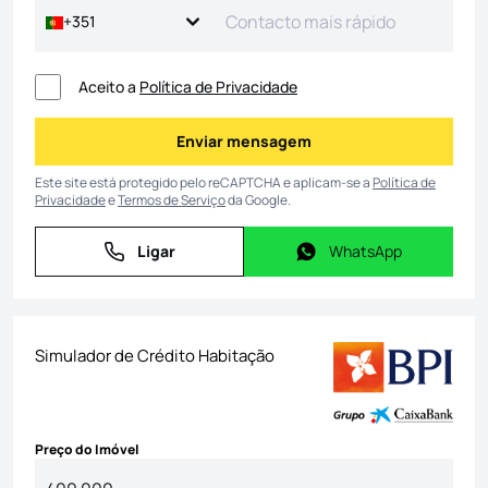
+351
Aceito a
Política de Privacidade
Enviar mensagem
Enviar mensagem
Este site está protegido pelo reCAPTCHA e aplicam-se a
Política de
Privacidade
e
Termos de Serviço
da Google.
Ligar
WhatsApp
Ligar
WhatsApp
Simulador de Crédito Habitação
Preço do Imóvel