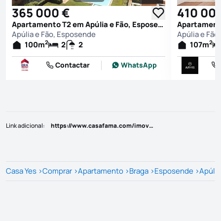
Ver todas as fotografi
365 000 €
410 00
Apartamento T2 em Apúlia e Fão, Esposende
Apúlia e Fão, Esposende
Apúlia e Fão
2
2
100
m
2
2
107
m
Contactar
WhatsApp
Link adicional
:
https://www.casafama.com/imovel/?rid=25813220
Casa Yes
>
Comprar
>
Apartamento
>
Braga
>
Esposende
>
Apúlia