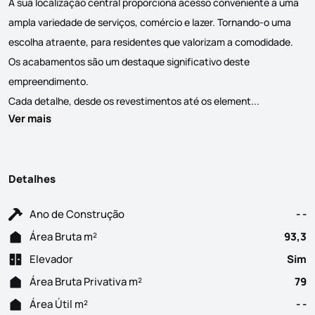
A sua localização central proporciona acesso conveniente a uma
ampla variedade de serviços, comércio e lazer. Tornando-o uma
escolha atraente, para residentes que valorizam a comodidade.
Os acabamentos são um destaque significativo deste
empreendimento.
Apartamento
Cada detalhe, desde os revestimentos até os element...
Ver mais
Detalhes
Ano de Construção
- -
Área Bruta m²
93,3
Elevador
Sim
Área Bruta Privativa m²
79
Área Útil m²
- -