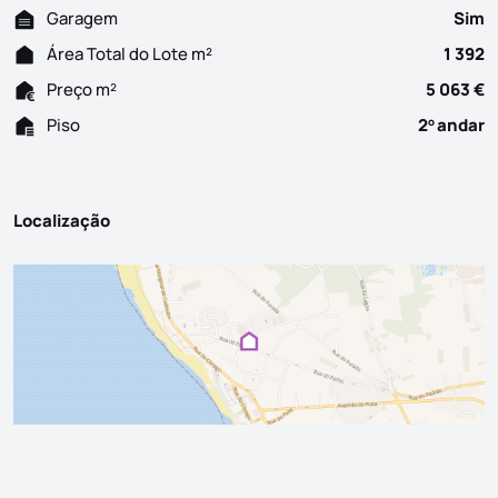
Garagem
Sim
Área Total do Lote m²
1 392
Preço m²
5 063 €
Piso
2
andar
o
Localização