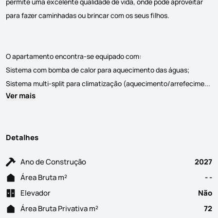
permite uma excelente qualidade de vida, onde pode aproveitar
para fazer caminhadas ou brincar com os seus filhos.
O apartamento encontra-se equipado com:
Sistema com bomba de calor para aquecimento das águas;
Fa
Sistema multi-split para climatização (aquecimento/arrefecime...
Ver mais
Detalhes
Ano de Construção
2027
Área Bruta m²
- -
Elevador
Não
Área Bruta Privativa m²
72