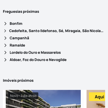
Freguesias próximas
Bonfim
Cedofeita, Santo Ildefonso, Sé, Miragaia, São Nicolau e Vitória
Campanhã
Ramalde
Lordelo do Ouro e Massarelos
Aldoar, Foz do Douro e Nevogilde
Imóveis próximos
Novo - 1 dia atrás
Aqui p