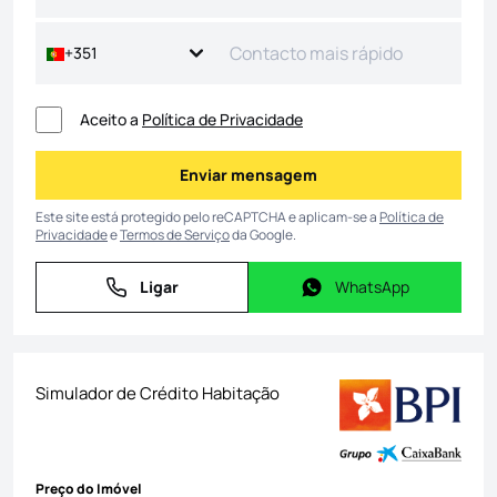
+351
Aceito a
Política de Privacidade
Enviar mensagem
Enviar mensagem
Este site está protegido pelo reCAPTCHA e aplicam-se a
Política de
Privacidade
e
Termos de Serviço
da Google.
Ligar
WhatsApp
Ligar
WhatsApp
Simulador de Crédito Habitação
Preço do Imóvel