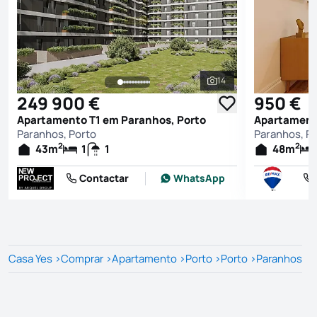
14
Ver todas as fotografi
249 900 €
950 €
Apartamento T1 em Paranhos, Porto
Apartamento
Paranhos, Porto
Paranhos, P
2
2
43
m
1
1
48
m
Contactar
WhatsApp
Casa Yes
>
Comprar
>
Apartamento
>
Porto
>
Porto
>
Paranhos