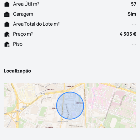
Área Útil m²
57
Garagem
Sim
Área Total do Lote m²
- -
Preço m²
4 305 €
Piso
- -
Localização