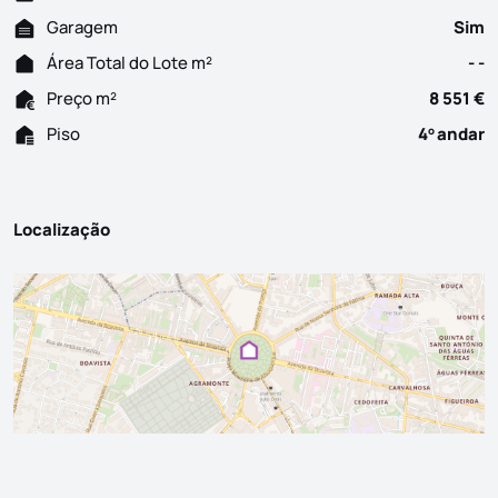
Garagem
Sim
Área Total do Lote m²
- -
Preço m²
8 551 €
Piso
4
andar
o
Localização