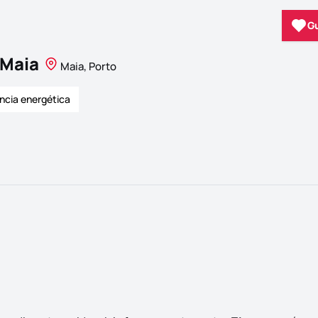
G
 Maia
Maia, Porto
ência energética