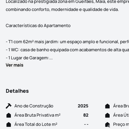
Localizado na prestigiada zona em Gueifães, Maia, este emp
combinando conforto, modernidade e qualidade de vida.
Características do Apartamento
- T1 com 62m² mais jardim: um espaço amplo e funcional, perfei
- 1 WC: casa de banho equipada com acabamentos de alta qua
T1 com jardim, novo, com garagem para
- 1 Lugar de Garagem:...
Ver mais
Detalhes
Ano de Construção
2025
Área Br
Área Bruta Privativa m²
82
Área Út
Área Total do Lote m²
- -
Preço 