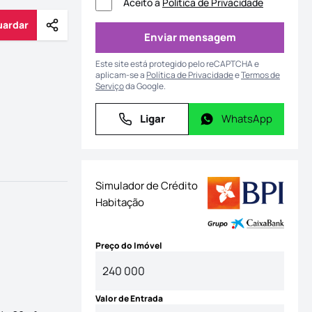
Aceito a
Política de Privacidade
uardar
Partilhar
Guardar
Enviar mensagem
Enviar mensagem
Este site está protegido pelo reCAPTCHA e
aplicam-se a
Política de Privacidade
e
Termos de
Serviço
da Google.
Ligar
WhatsApp
Ligar
WhatsApp
Simulador de Crédito
Habitação
Preço do Imóvel
Valor de Entrada