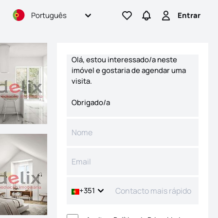
Português
Entrar
Ir para os favoritos
Ir para pesquisas
Entrar
Formulário de contacto
+351