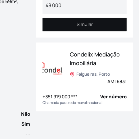
de 69m²,
Simular
Simular
Condelix Mediação
ueifães Localizado na prestigiada zona em Gueifães, Maia, este
Imobiliária
Felgueiras, Porto
AMI 6831
+351 919 000 ***
Ver número
Chamada para rede móvel nacional
Não
Sim
- -