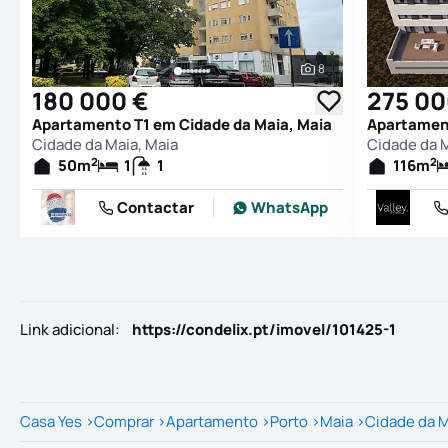
8
Ver todas as fotogr
180 000 €
275 00
Apartamento T1 em Cidade da Maia, Maia
Apartament
Cidade da Maia, Maia
Cidade da M
2
2
50
m
1
1
116
m
Contactar
WhatsApp
Link adicional
:
https://condelix.pt/imovel/101425-1
Casa Yes
>
Comprar
>
Apartamento
>
Porto
>
Maia
>
Cidade da 