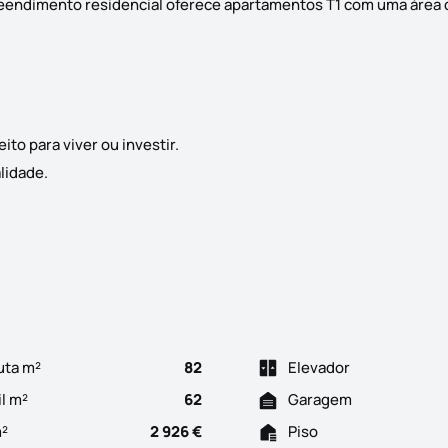
reendimento residencial oferece apartamentos T1 com uma área 
to para viver ou investir.
lidade.
 venda Cidade da Maia Descubra o Conforto e a Modernidade em G
uta m²
82
Elevador
il m²
62
Garagem
m²
2 926 €
Piso