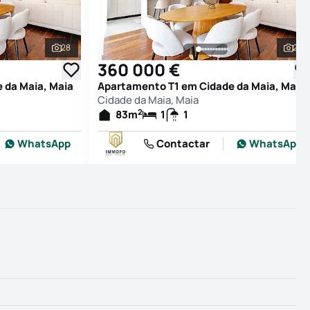
28
28
Ver todas as fotografias
Ver
360 000 €
 da Maia, Maia
Apartamento T1 em Cidade da Maia, Maia
Cidade da Maia, Maia
2
83
m
1
1
WhatsApp
Contactar
WhatsApp