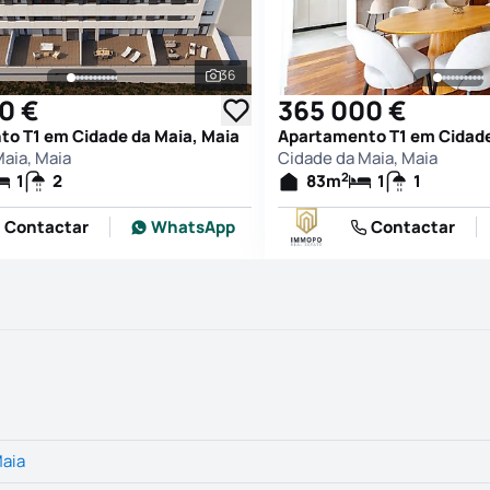
36
afias
Ver todas as fotografias
0 €
365 000 €
o T1 em Cidade da Maia, Maia
Apartamento T1 em Cidade
aia, Maia
Cidade da Maia, Maia
2
1
2
83
m
1
1
Contactar
WhatsApp
Contactar
Maia