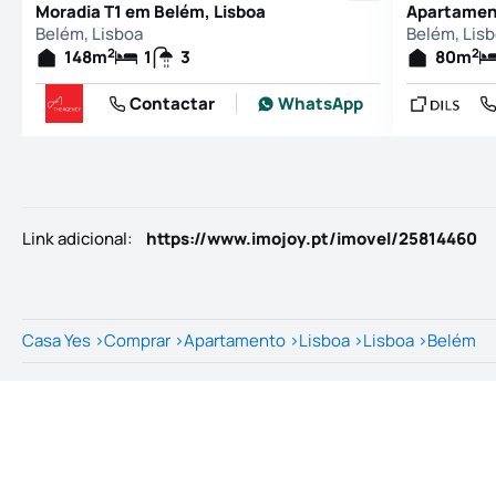
Moradia T1 em Belém, Lisboa
Apartament
Belém, Lisboa
Belém, Lis
2
2
148
m
1
3
80
m
Contactar
WhatsApp
Link adicional
:
https://www.imojoy.pt/imovel/25814460
Casa Yes
>
Comprar
>
Apartamento
>
Lisboa
>
Lisboa
>
Belém