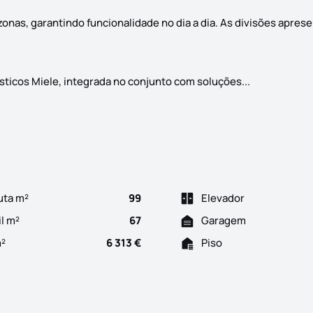
zonas, garantindo funcionalidade no dia a dia. As divisões apres
Apartamento 
icos Miele, integrada no conjunto com soluções...
uta m²
99
Elevador
il m²
67
Garagem
m²
6 313 €
Piso