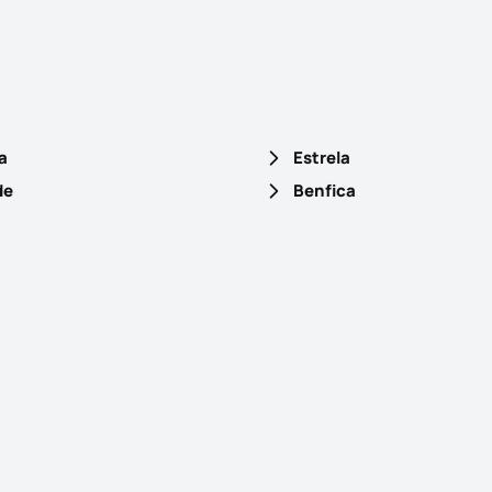
a
Estrela
de
Benfica