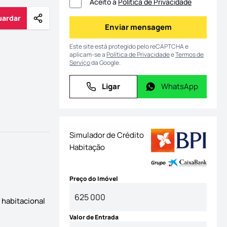
Aceito a
Política de Privacidade
uardar
Partilhar
Guardar
Enviar mensagem
Enviar mensagem
Este site está protegido pelo reCAPTCHA e
aplicam-se a
Política de Privacidade
e
Termos de
Serviço
da Google.
Ligar
WhatsApp
Ligar
WhatsApp
Simulador de Crédito
Habitação
Preço do Imóvel
 habitacional
Valor de Entrada