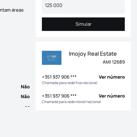
entam áreas
Simular
Simular
T1 novo com pátio / Belém - Lisboa Apartamento T1 com 100m² de á
Imojoy Real Estate
AMI 12689
+351 937 906 ***
Ver número
Chamada para rede fixa nacional
Não
+351 937 906 ***
Ver número
Não
Chamada para rede móvel nacional
- -