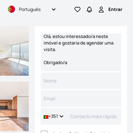
Português
Entrar
Ir para os favoritos
Ir para pesquisas
Entrar
Formulário de contacto
+351