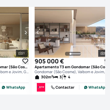
21
35
Ver todas as fotografias
Ver
905 000 €
Apartamento T2 em Gondomar (São Cosme), Valbom e Jovim, Gondomar
Apartamento T3 em Gondomar (São Cosme), Valbom e Jovim, Gondomar
Gondomar (São Cosme), Valbom e Jovim, Gondomar
Gondomar (São Cosme), Valbo
2
302
m
3
4
WhatsApp
Contactar
WhatsApp