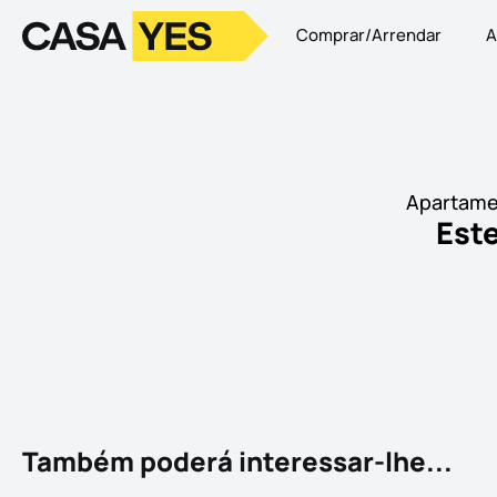
Comprar/Arrendar
A
Logo
Ir para a homepage
Apartame
Este
Também poderá interessar-lhe...