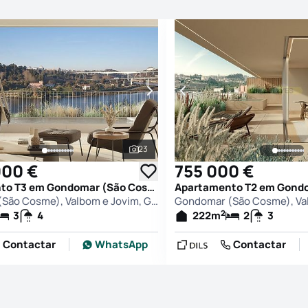
23
afias
Ver todas as fotografias
000 €
755 000 €
Apartamento T3 em Gondomar (São Cosme), Valbom e Jovim, Gondomar
Gondomar (São Cosme), Valbom e Jovim, Gondomar
2
3
4
222
m
2
3
Contactar
WhatsApp
Contactar