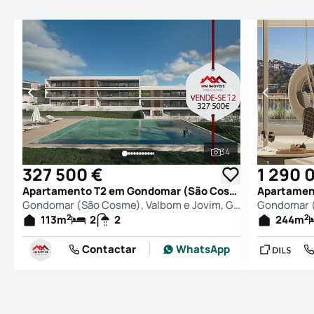
34
Ver todas as fotogr
327 500 €
1 290 
Apartamento T2 em Gondomar (São Cosme), Valbom e Jovim, Gondomar
Gondomar (São Cosme), Valbom e Jovim, Gondomar
2
2
113
m
2
2
244
m
Contactar
WhatsApp