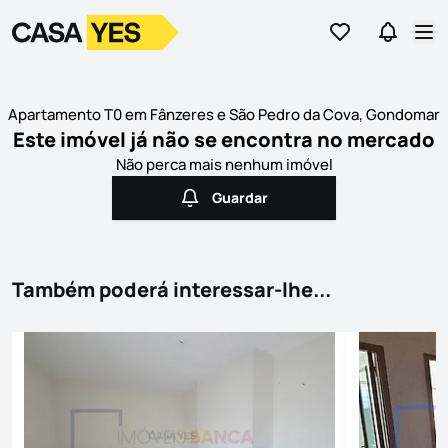
Ir para os favor
Ir para 
Logo
Ir para a homepage
Abr
Apartamento T0 em Fânzeres e São Pedro da Cova, Gondomar
Este imóvel já não se encontra no mercado
Não perca mais nenhum imóvel
Guardar
Guardar
Também poderá interessar-lhe...