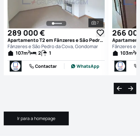
7
Ver todas as fotografi
289 000 €
266 00
Apartamento T2 em Fânzeres e São Pedro da Cova, Gondomar
Fânzeres e São Pedro da Cova, Gondomar
Fânzeres e 
2
2
107
m
2
1
103
m
Contactar
WhatsApp
Navegação
Nave
Ir para a homepage
Ir para a homepage