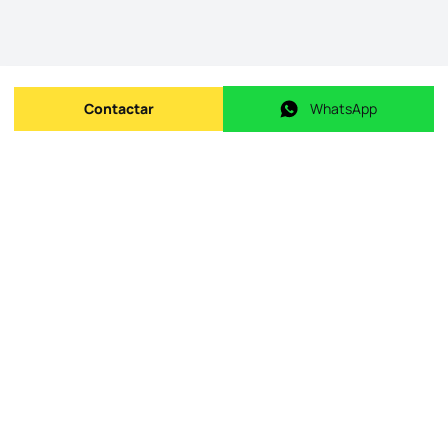
Contactar
WhatsApp
Enviar mensagem
WhatsApp
ID do imóvel na origem
:
id.
101856
Data de publicação
:
09/05/2026
Último update
:
07/08/2026