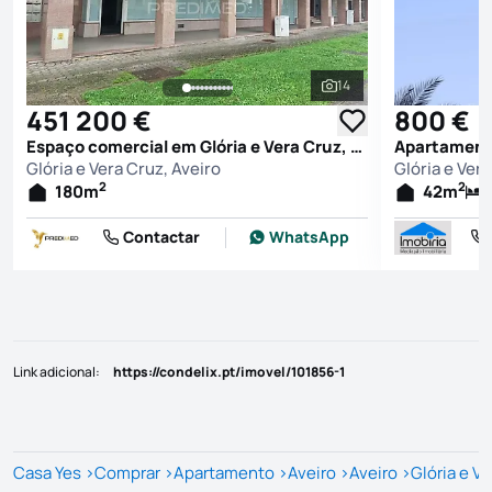
14
Ver todas as fotografi
451 200 €
800 €
Espaço comercial em Glória e Vera Cruz, Aveiro
Glória e Vera Cruz, Aveiro
Glória e Vera
2
2
180
m
42
m
Contactar
WhatsApp
Link adicional
:
https://condelix.pt/imovel/101856-1
Casa Yes
>
Comprar
>
Apartamento
>
Aveiro
>
Aveiro
>
Glória e V