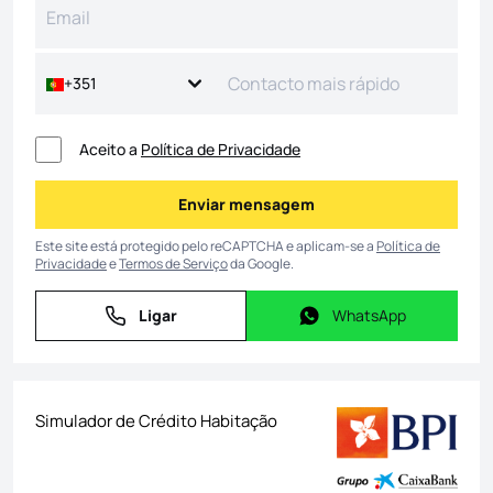
+351
Aceito a
Política de Privacidade
Enviar mensagem
Enviar mensagem
Este site está protegido pelo reCAPTCHA e aplicam-se a
Política de
Privacidade
e
Termos de Serviço
da Google.
Ligar
WhatsApp
Ligar
WhatsApp
Simulador de Crédito Habitação