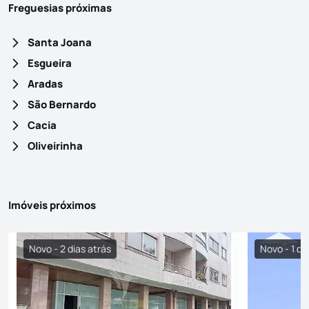
Freguesias próximas
Santa Joana
Esgueira
Aradas
São Bernardo
Cacia
Oliveirinha
Imóveis próximos
Novo - 2 dias atrás
Novo - 1 di