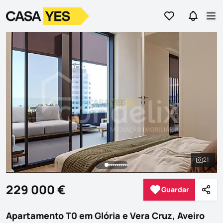
Ir para os favor
Ir para 
Logo
Ir para a homepage
Abr
21
Ver to
229 000 €
Guardar
Guardar
Parti
Apartamento T0 em Glória e Vera Cruz, Aveiro