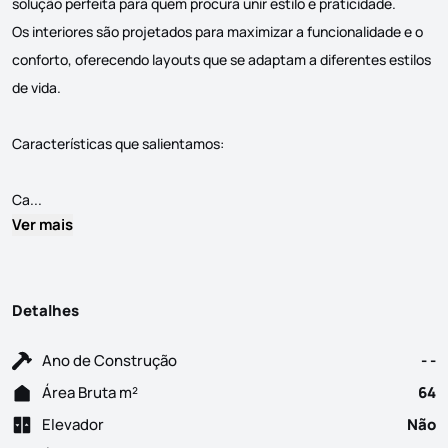
solução perfeita para quem procura unir estilo e praticidade.
Os interiores são projetados para maximizar a funcionalidade e o
conforto, oferecendo layouts que se adaptam a diferentes estilos
de vida.
Características que salientamos:
Os apartamentos refletem uma visão arquitetónica inovadora. O 
Ca...
Ver mais
Detalhes
Ano de Construção
- -
Área Bruta m²
64
Elevador
Não