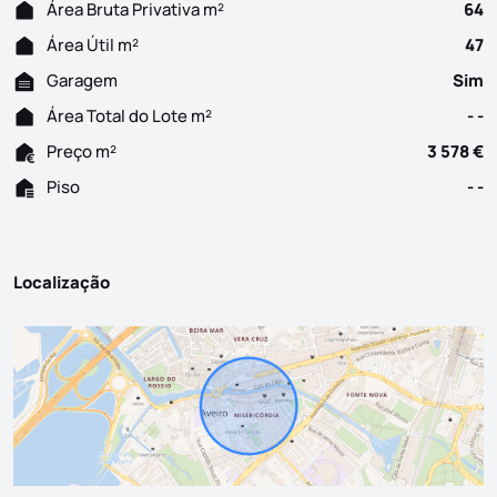
Área Bruta Privativa m²
64
Área Útil m²
47
Garagem
Sim
Área Total do Lote m²
- -
Preço m²
3 578 €
Piso
- -
Localização