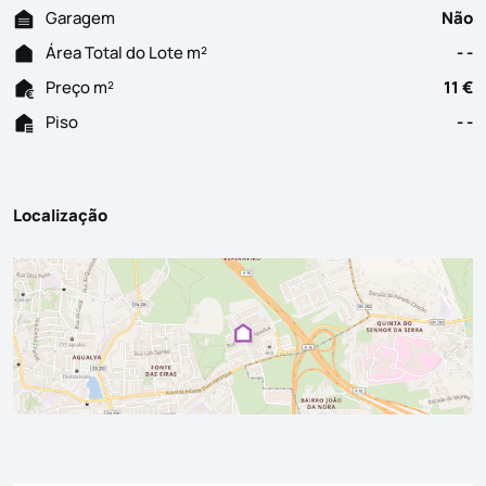
Garagem
Não
Área Total do Lote m²
- -
Preço m²
11 €
Piso
- -
Localização