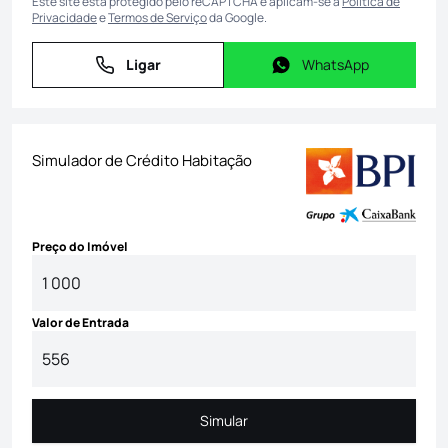
Este site está protegido pelo reCAPTCHA e aplicam-se a
Política de
Privacidade
e
Termos de Serviço
da Google.
Ligar
WhatsApp
Ligar
WhatsApp
Simulador de Crédito Habitação
Preço do Imóvel
Valor de Entrada
Simular
Simular