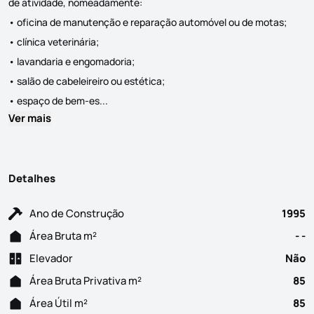
de atividade, nomeadamente:
• oficina de manutenção e reparação automóvel ou de motas;
• clínica veterinária;
• lavandaria e engomadoria;
• salão de cabeleireiro ou estética;
LOJA PARA ARRENDAMENTO | CACÉM Apresento-lh
• espaço de bem-es...
Ver mais
Detalhes
Ano de Construção
1995
Área Bruta m²
- -
Elevador
Não
Área Bruta Privativa m²
85
Área Útil m²
85