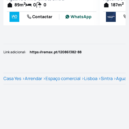
2
2
89
m
0
0
187
m
Contactar
WhatsApp
Link adicional
:
https://remax.pt/120861382-88
Casa Yes
>
Arrendar
>
Espaço comercial
>
Lisboa
>
Sintra
>
Agualv