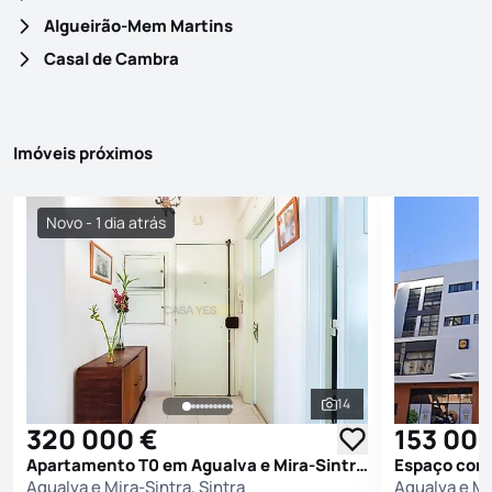
Algueirão-Mem Martins
Casal de Cambra
Imóveis próximos
Novo - 1 dia atrás
14
Ver todas as fotografi
320 000 €
153 000
Apartamento T0 em Agualva e Mira-Sintra, Sintra
Agualva e Mira-Sintra, Sintra
Agualva e Mi