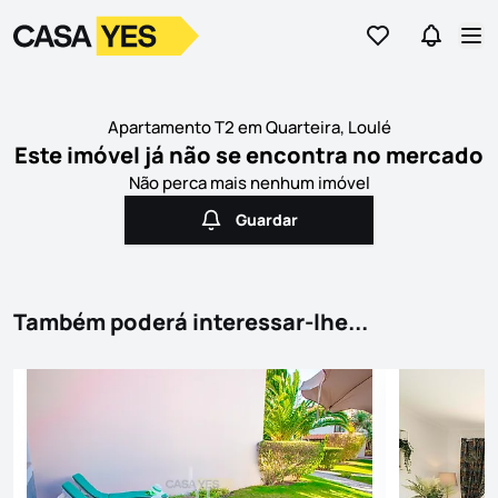
Ir para os favor
Ir para 
Logo
Ir para a homepage
Abr
Apartamento T2 em Quarteira, Loulé
Este imóvel já não se encontra no mercado
Não perca mais nenhum imóvel
Guardar
Guardar
Também poderá interessar-lhe...