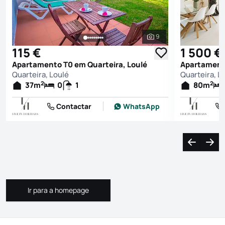
9
Ver todas as fotografi
115 €
1 500 €
Apartamento T0 em Quarteira, Loulé
Apartamento
Quarteira, Loulé
Quarteira, L
2
2
37
m
0
1
80
m
Contactar
WhatsApp
Navegação
Nave
Ir para a homepage
Ir para a homepage