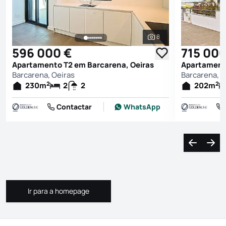
8
Ver todas as fotografi
596 000 €
715 000
Apartamento T2 em Barcarena, Oeiras
Apartamento
Barcarena, Oeiras
Barcarena, O
2
2
230
m
2
2
202
m
Contactar
WhatsApp
Navegação
Nave
Ir para a homepage
Ir para a homepage