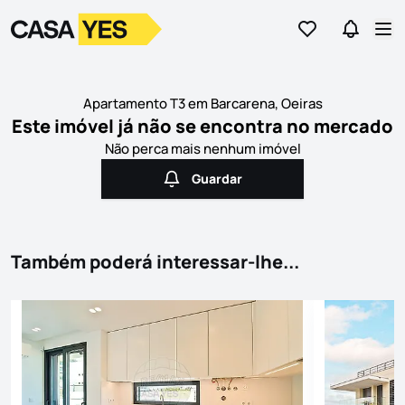
Ir para os favor
Ir para 
Logo
Ir para a homepage
Abr
Apartamento T3 em Barcarena, Oeiras
Este imóvel já não se encontra no mercado
Não perca mais nenhum imóvel
Guardar
Guardar
Também poderá interessar-lhe...