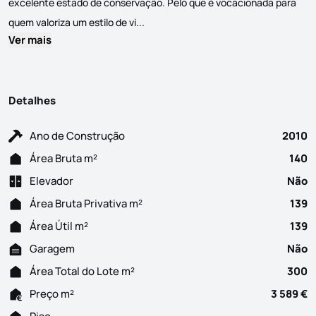
excelente estado de conservação. Pelo que é vocacionada para
Moradia T3+1 de design moderno, com 
quem valoriza um estilo de vi...
Ver mais
Detalhes
Ano de Construção
2010
Área Bruta m²
140
Elevador
Não
Área Bruta Privativa m²
139
Área Útil m²
139
Garagem
Não
Área Total do Lote m²
300
Preço m²
3 589 €