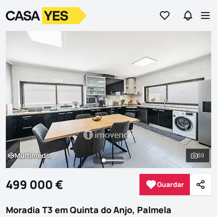
Ir para os favor
Ir para 
Logo
Ir para a homepage
Abr
Multimédia
69
Multimédia
Ver to
499 000 €
Guardar
Guardar
Parti
Moradia T3 em Quinta do Anjo, Palmela