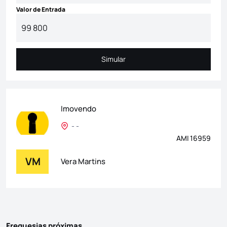
Valor de Entrada
Simular
Simular
Imovendo
- -
AMI 16959
VM
Vera Martins
Freguesias próximas