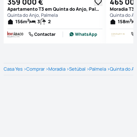
359 000 €
465 00
Apartamento T3 em Quinta do Anjo, Palmela
Moradia T3 
Quinta do Anjo, Palmela
Quinta do An
2
2
156
m
3
2
158
m
Contactar
WhatsApp
Casa Yes
>
Comprar
>
Moradia
>
Setúbal
>
Palmela
>
Quinta do An