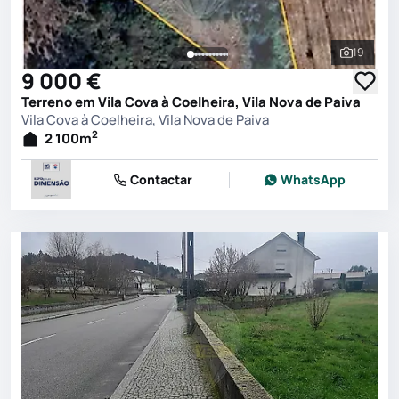
19
Ver toda
9 000 €
Terreno em Vila Cova à Coelheira, Vila Nova de Paiva
Vila Cova à Coelheira, Vila Nova de Paiva
2
2 100
m
Contactar
WhatsApp