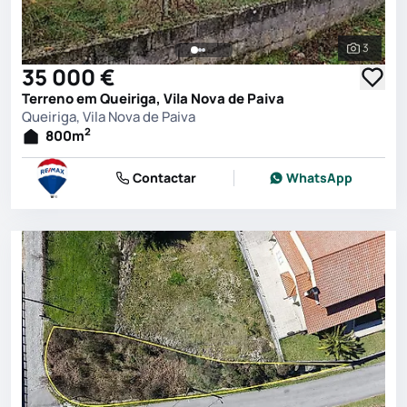
3
Ver toda
35 000 €
Terreno em Queiriga, Vila Nova de Paiva
Queiriga, Vila Nova de Paiva
2
800
m
Contactar
WhatsApp