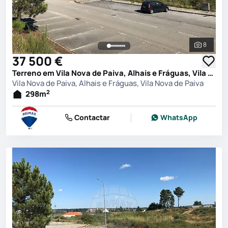
8
Ver toda
37 500 €
Terreno em Vila Nova de Paiva, Alhais e Fráguas, Vila Nova de Paiva
Vila Nova de Paiva, Alhais e Fráguas, Vila Nova de Paiva
2
298
m
Contactar
WhatsApp