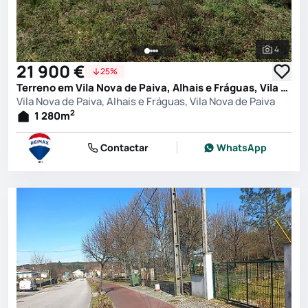
4
Ver toda
21 900 €
25%
Terreno em Vila Nova de Paiva, Alhais e Fráguas, Vila Nova de Paiva
Vila Nova de Paiva, Alhais e Fráguas, Vila Nova de Paiva
2
1 280
m
Contactar
WhatsApp