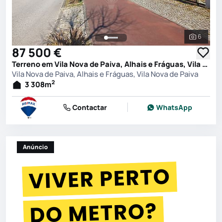
6
Ver toda
87 500 €
Terreno em Vila Nova de Paiva, Alhais e Fráguas, Vila Nova de Paiva
Vila Nova de Paiva, Alhais e Fráguas, Vila Nova de Paiva
2
3 308
m
Contactar
WhatsApp
Anúncio