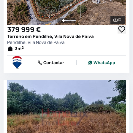
13
Ver toda
379 999 €
Terreno em Pendilhe, Vila Nova de Paiva
Pendilhe, Vila Nova de Paiva
2
3
m
Contactar
WhatsApp