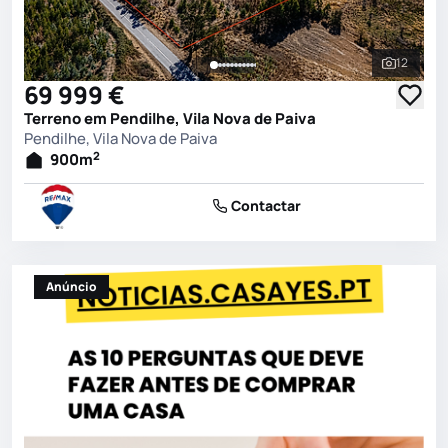
12
Ver toda
69 999 €
Terreno em Pendilhe, Vila Nova de Paiva
Pendilhe, Vila Nova de Paiva
2
900
m
Contactar
Anúncio