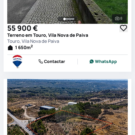
8
Ver toda
55 900 €
Terreno em Touro, Vila Nova de Paiva
Touro, Vila Nova de Paiva
2
1 650
m
Contactar
WhatsApp