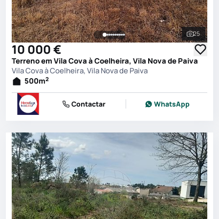
25
Ver toda
10 000 €
Terreno em Vila Cova à Coelheira, Vila Nova de Paiva
Vila Cova à Coelheira, Vila Nova de Paiva
2
500
m
Contactar
WhatsApp