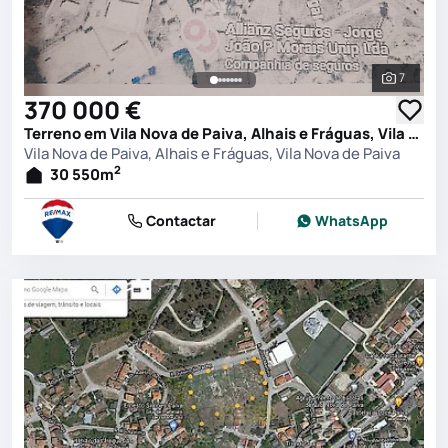
7
Ver toda
370 000 €
Terreno em Vila Nova de Paiva, Alhais e Fráguas, Vila Nova de Paiva
Vila Nova de Paiva, Alhais e Fráguas, Vila Nova de Paiva
2
30 550
m
Contactar
WhatsApp