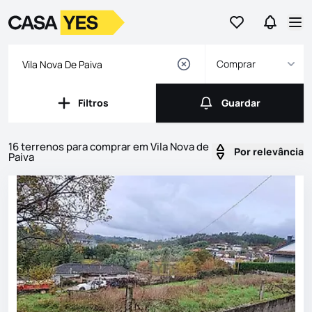
Ir para os favor
Ir para 
Logo
Ir para a homepage
Abr
Comprar
Filtros
Guardar
Filtros
Guardar
16 terrenos para comprar em Vila Nova de
Por relevância
Paiva
Imóveis
Lista de Imóveis