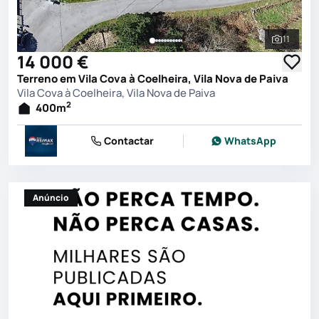
11
Ver toda
14 000 €
Terreno em Vila Cova à Coelheira, Vila Nova de Paiva
Vila Cova à Coelheira, Vila Nova de Paiva
2
400
m
Contactar
WhatsApp
Anúncio