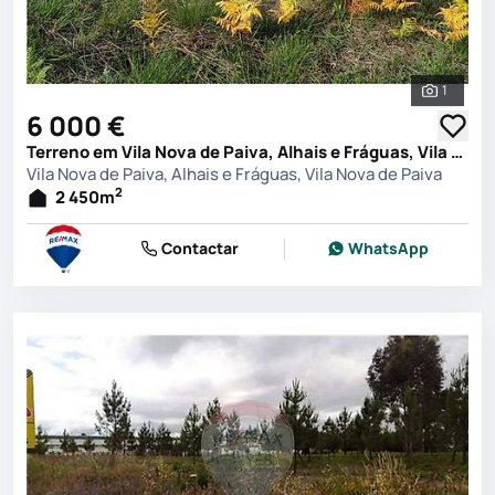
1
Ver toda
6 000 €
Terreno em Vila Nova de Paiva, Alhais e Fráguas, Vila Nova de Paiva
Vila Nova de Paiva, Alhais e Fráguas, Vila Nova de Paiva
2
2 450
m
Contactar
WhatsApp