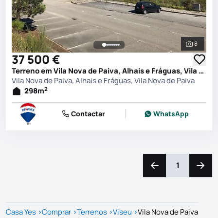
8
Ver toda
37 500 €
Terreno em Vila Nova de Paiva, Alhais e Fráguas, Vila Nova de Paiva
Vila Nova de Paiva, Alhais e Fráguas, Vila Nova de Paiva
2
298
m
Contactar
WhatsApp
1
Navegação para a e
Naveg
Casa Yes
>
Comprar
>
Terrenos
>
Viseu
>
Vila Nova de Paiva