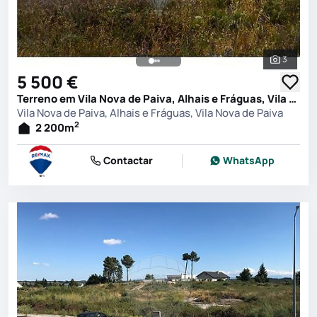
3
Ver toda
5 500 €
Terreno em Vila Nova de Paiva, Alhais e Fráguas, Vila Nova de Paiva
Vila Nova de Paiva, Alhais e Fráguas, Vila Nova de Paiva
2
2 200
m
Contactar
WhatsApp