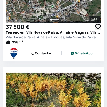
8
Ver toda
37 500 €
Terreno em Vila Nova de Paiva, Alhais e Fráguas, Vila Nova de Paiva
Vila Nova de Paiva, Alhais e Fráguas, Vila Nova de Paiva
2
298
m
Contactar
WhatsApp