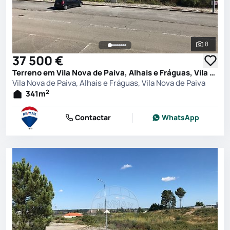
8
Ver toda
37 500 €
Terreno em Vila Nova de Paiva, Alhais e Fráguas, Vila Nova de Paiva
Vila Nova de Paiva, Alhais e Fráguas, Vila Nova de Paiva
2
341
m
Contactar
WhatsApp