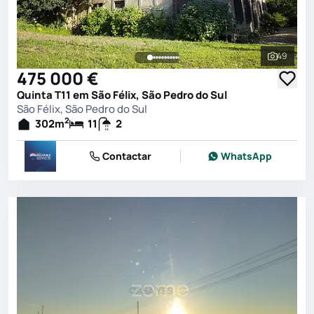
49
Ver toda
475 000 €
Quinta T11 em São Félix, São Pedro do Sul
São Félix, São Pedro do Sul
2
302
m
11
2
Contactar
WhatsApp