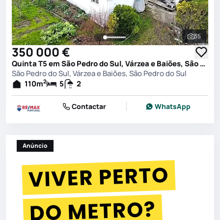
35
Ver toda
350 000 €
Quinta T5 em São Pedro do Sul, Várzea e Baiões, São Pedro do Sul
São Pedro do Sul, Várzea e Baiões, São Pedro do Sul
2
110
m
5
2
Contactar
WhatsApp
Anúncio