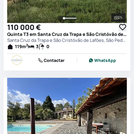
25
Ver toda
110 000 €
Quinta T3 em Santa Cruz da Trapa e São Cristóvão de Lafões, São Pedro do Sul
Santa Cruz da Trapa e São Cristóvão de Lafões, São Pedro do Sul
2
119
m
3
0
Contactar
WhatsApp