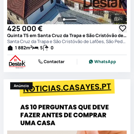
24
Ver toda
425 000 €
Quinta T5 em Santa Cruz da Trapa e São Cristóvão de Lafões, São Pedro do Sul
Santa Cruz da Trapa e São Cristóvão de Lafões, São Pedro do Sul
2
1 882
m
5
0
Contactar
WhatsApp
Anúncio