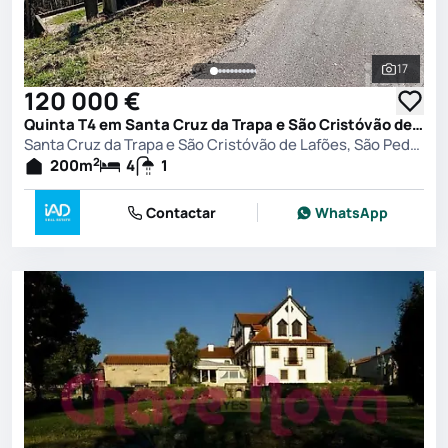
17
Ver toda
120 000 €
Quinta T4 em Santa Cruz da Trapa e São Cristóvão de Lafões, São Pedro do Sul
Santa Cruz da Trapa e São Cristóvão de Lafões, São Pedro do Sul
2
200
m
4
1
Contactar
WhatsApp