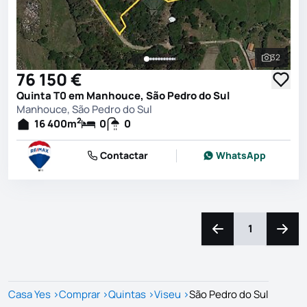
32
Ver toda
76 150 €
Quinta T0 em Manhouce, São Pedro do Sul
Manhouce, São Pedro do Sul
2
16 400
m
0
0
Contactar
WhatsApp
1
Navegação para a e
Naveg
Casa Yes
>
Comprar
>
Quintas
>
Viseu
>
São Pedro do Sul