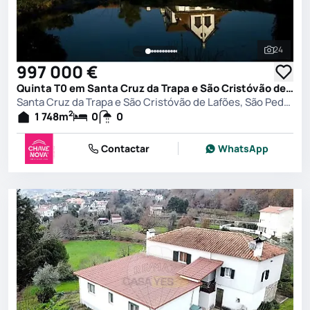
24
Ver toda
997 000 €
Quinta T0 em Santa Cruz da Trapa e São Cristóvão de Lafões, São Pedro do Sul
Santa Cruz da Trapa e São Cristóvão de Lafões, São Pedro do Sul
2
1 748
m
0
0
Contactar
WhatsApp