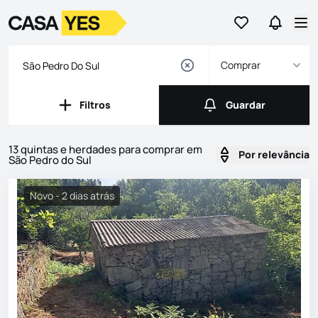
Ir para os favor
Ir para 
Logo
Ir para a homepage
Abr
Comprar
Filtros
Guardar
Filtros
Guardar
13 quintas e herdades para comprar em
Por relevância
São Pedro do Sul
Imóveis
Lista de Imóveis
Novo - 2 dias atrás