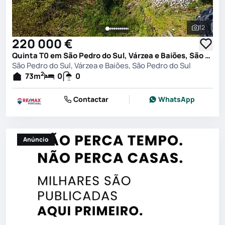
12
Ver toda
220 000 €
Quinta T0 em São Pedro do Sul, Várzea e Baiões, São Pedro do Sul
São Pedro do Sul, Várzea e Baiões, São Pedro do Sul
2
73
m
0
0
Contactar
WhatsApp
Anúncio