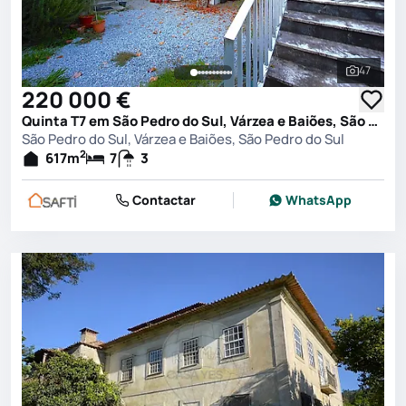
47
Ver toda
220 000 €
Quinta T7 em São Pedro do Sul, Várzea e Baiões, São Pedro do Sul
São Pedro do Sul, Várzea e Baiões, São Pedro do Sul
2
617
m
7
3
Contactar
WhatsApp