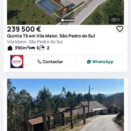
76
Ver toda
239 500 €
Quinta T6 em Vila Maior, São Pedro do Sul
Vila Maior, São Pedro do Sul
2
390
m
6
2
Contactar
WhatsApp