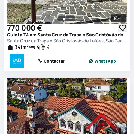
40
Ver toda
770 000 €
Quinta T4 em Santa Cruz da Trapa e São Cristóvão de Lafões, São Pedro do Sul
Santa Cruz da Trapa e São Cristóvão de Lafões, São Pedro do Sul
2
341
m
4
4
Contactar
WhatsApp