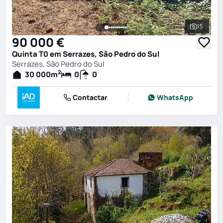
15
Ver toda
90 000 €
Quinta T0 em Serrazes, São Pedro do Sul
Serrazes, São Pedro do Sul
2
30 000
m
0
0
Contactar
WhatsApp