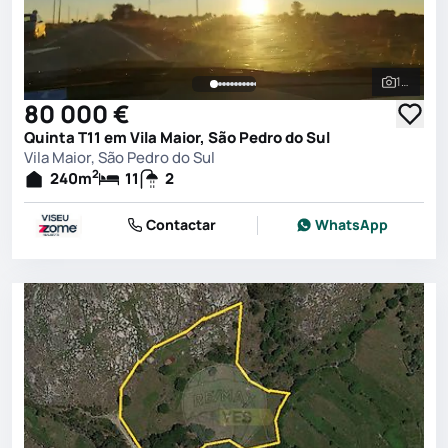
109
Ver toda
80 000 €
Quinta T11 em Vila Maior, São Pedro do Sul
Vila Maior, São Pedro do Sul
2
240
m
11
2
Contactar
WhatsApp