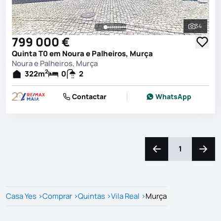
34
Ver toda
799 000 €
Quinta T0 em Noura e Palheiros, Murça
Noura e Palheiros, Murça
2
322
m
0
2
Contactar
WhatsApp
1
Navegação para a e
Naveg
Casa Yes
>
Comprar
>
Quintas
>
Vila Real
>
Murça