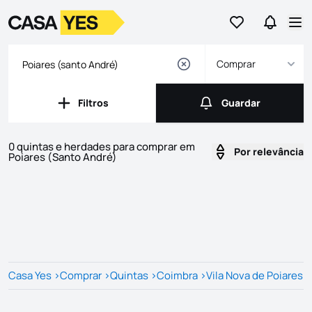
Ir para os favor
Ir para 
Logo
Ir para a homepage
Abr
Comprar
Filtros
Guardar
Filtros
Guardar
0 quintas e herdades para comprar em
Por relevância
Poiares (Santo André)
Imóveis
Lista de Imóveis
Casa Yes
>
Comprar
>
Quintas
>
Coimbra
>
Vila Nova de Poiares
>