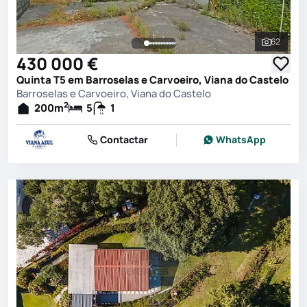
62
Ver toda
430 000 €
Quinta T5 em Barroselas e Carvoeiro, Viana do Castelo
Barroselas e Carvoeiro, Viana do Castelo
2
200
m
5
1
Contactar
WhatsApp