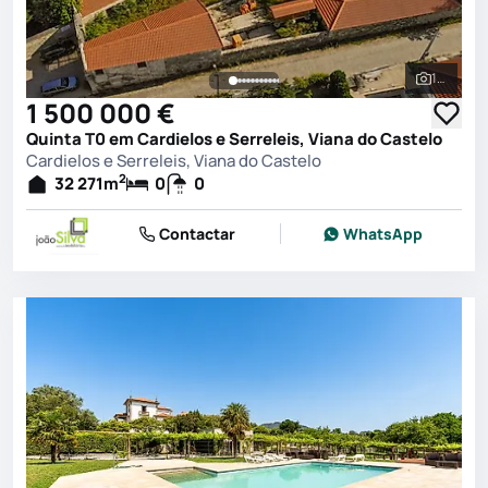
108
Ver toda
1 500 000 €
Quinta T0 em Cardielos e Serreleis, Viana do Castelo
Cardielos e Serreleis, Viana do Castelo
2
32 271
m
0
0
Contactar
WhatsApp