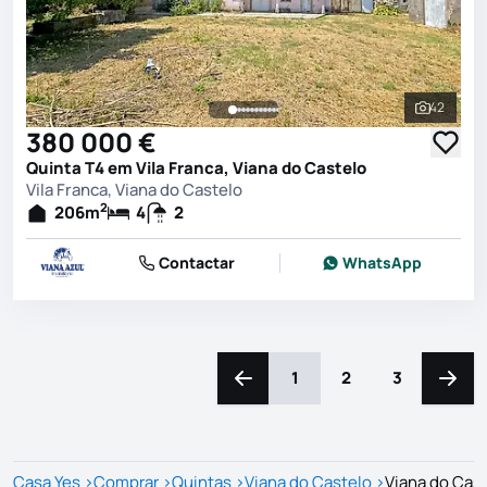
42
Ver toda
380 000 €
Quinta T4 em Vila Franca, Viana do Castelo
Vila Franca, Viana do Castelo
2
206
m
4
2
Contactar
WhatsApp
1
2
3
Navegação para a esquerda
Naveg
Casa Yes
>
Comprar
>
Quintas
>
Viana do Castelo
>
Viana do Cas