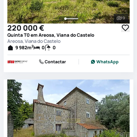
19
Ver toda
220 000 €
Quinta T0 em Areosa, Viana do Castelo
Areosa, Viana do Castelo
2
9 982
m
0
0
Contactar
WhatsApp