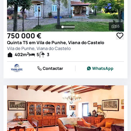
55
Ver toda
750 000 €
Quinta T5 em Vila de Punhe, Viana do Castelo
Vila de Punhe, Viana do Castelo
2
402
m
5
3
Contactar
WhatsApp