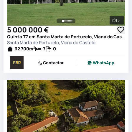
8
Ver toda
5 000 000 €
Quinta T7 em Santa Marta de Portuzelo, Viana do Castelo
Santa Marta de Portuzelo, Viana do Castelo
2
32 700
m
7
0
Contactar
WhatsApp