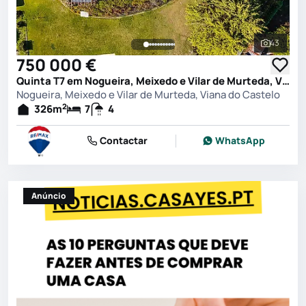
43
Ver toda
750 000 €
Quinta T7 em Nogueira, Meixedo e Vilar de Murteda, Viana do Castelo
Nogueira, Meixedo e Vilar de Murteda, Viana do Castelo
2
326
m
7
4
Contactar
WhatsApp
Anúncio