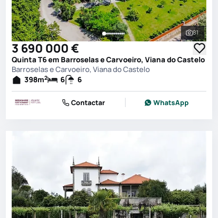
81
Ver toda
3 690 000 €
Quinta T6 em Barroselas e Carvoeiro, Viana do Castelo
Barroselas e Carvoeiro, Viana do Castelo
2
398
m
6
6
Contactar
WhatsApp