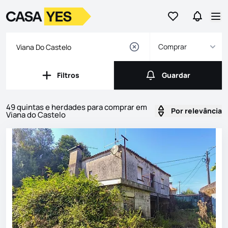
Ir para os favor
Ir para 
Logo
Ir para a homepage
Abr
Comprar
Filtros
Guardar
Filtros
Guardar
49 quintas e herdades para comprar em
Por relevância
Viana do Castelo
Imóveis
Lista de Imóveis