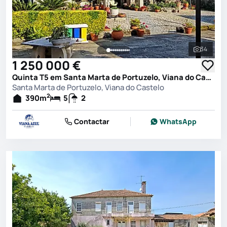
34
Ver toda
1 250 000 €
Quinta T5 em Santa Marta de Portuzelo, Viana do Castelo
Santa Marta de Portuzelo, Viana do Castelo
2
390
m
5
2
Contactar
WhatsApp