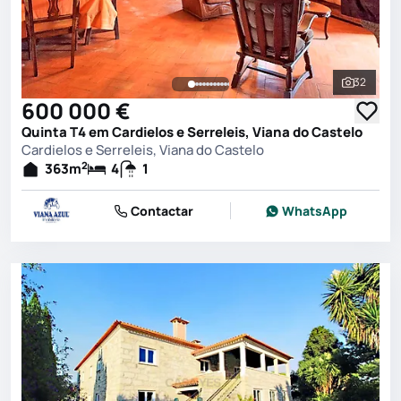
32
Ver toda
600 000 €
Quinta T4 em Cardielos e Serreleis, Viana do Castelo
Cardielos e Serreleis, Viana do Castelo
2
363
m
4
1
Contactar
WhatsApp