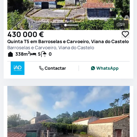
28
Ver toda
430 000 €
Quinta T5 em Barroselas e Carvoeiro, Viana do Castelo
Barroselas e Carvoeiro, Viana do Castelo
2
338
m
5
0
Contactar
WhatsApp