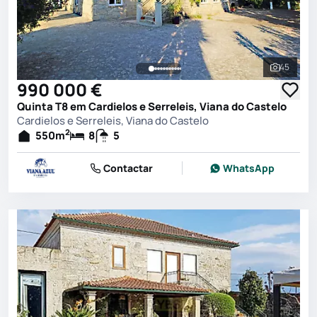
45
Ver toda
990 000 €
Quinta T8 em Cardielos e Serreleis, Viana do Castelo
Cardielos e Serreleis, Viana do Castelo
2
550
m
8
5
Contactar
WhatsApp