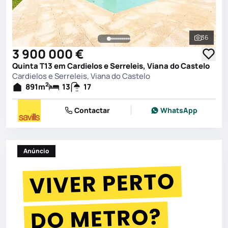
36
Ver toda
3 900 000 €
Quinta T13 em Cardielos e Serreleis, Viana do Castelo
Cardielos e Serreleis, Viana do Castelo
2
891
m
13
17
Contactar
WhatsApp
Anúncio