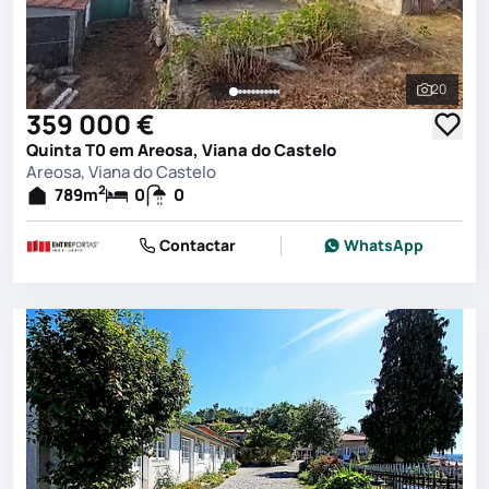
20
Ver toda
359 000 €
Quinta T0 em Areosa, Viana do Castelo
Areosa, Viana do Castelo
2
789
m
0
0
Contactar
WhatsApp