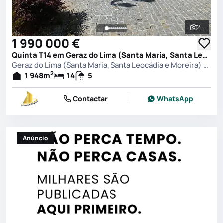
219
Ver toda
1 990 000 €
Quinta T14 em Geraz do Lima (Santa Maria, Santa Leocádia e Moreira) e Deão, Viana do Castelo
Geraz do Lima (Santa Maria, Santa Leocádia e Moreira) e Deão, Viana do Castelo
2
1 948
m
14
5
Contactar
WhatsApp
Anúncio