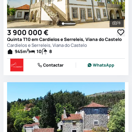
78
Ver toda
3 900 000 €
Quinta T10 em Cardielos e Serreleis, Viana do Castelo
Cardielos e Serreleis, Viana do Castelo
2
945
m
10
8
Contactar
WhatsApp