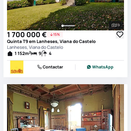
39
Ver toda
1 700 000 €
15%
Quinta T9 em Lanheses, Viana do Castelo
Lanheses, Viana do Castelo
2
1 152
m
9
4
Contactar
WhatsApp