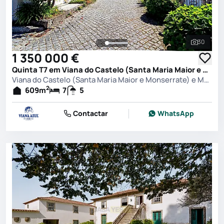
30
Ver toda
1 350 000 €
Quinta T7 em Viana do Castelo (Santa Maria Maior e Monserrate) e Meadela, Viana do Castelo
Viana do Castelo (Santa Maria Maior e Monserrate) e Meadela, Viana do Castelo
2
609
m
7
5
Contactar
WhatsApp