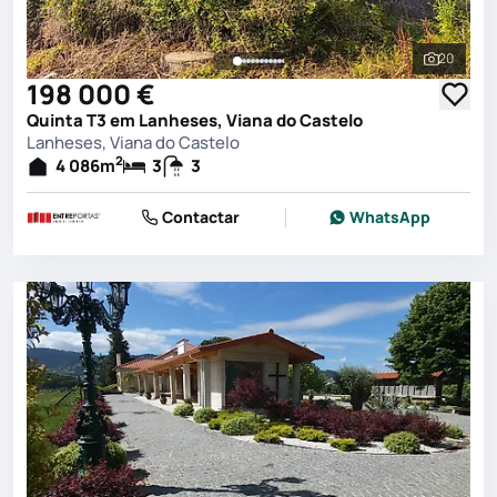
20
Ver toda
198 000 €
Quinta T3 em Lanheses, Viana do Castelo
Lanheses, Viana do Castelo
2
4 086
m
3
3
Contactar
WhatsApp