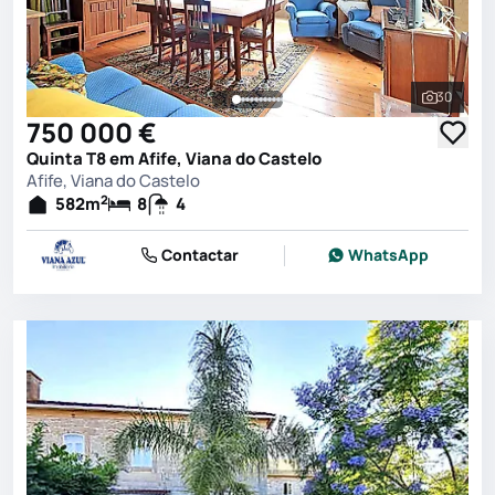
30
Ver toda
750 000 €
Quinta T8 em Afife, Viana do Castelo
Afife, Viana do Castelo
2
582
m
8
4
Contactar
WhatsApp