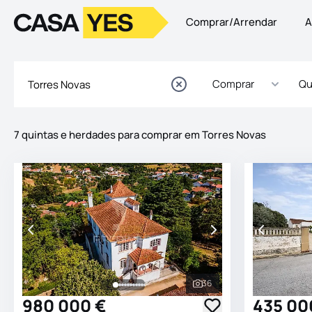
Comprar/Arrendar
A
Logo
Ir para a homepage
Comprar
Qu
7 quintas e herdades para comprar em Torres Novas
Imóveis
Lista de Imóveis
36
Ver todas as fotografia
980 000 €
435 00