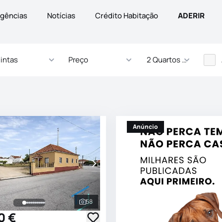
gências
Notícias
Crédito Habitação
ADERIR
intas
Preço
2 Quartos - ... Quartos
Anúncio
58
s
Ver todas as fotografias
0 €