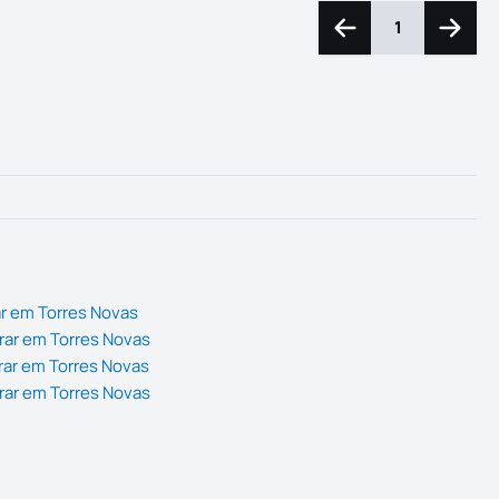
1
Navegação para a e
Navega
r em Torres Novas
rar em Torres Novas
rar em Torres Novas
rar em Torres Novas