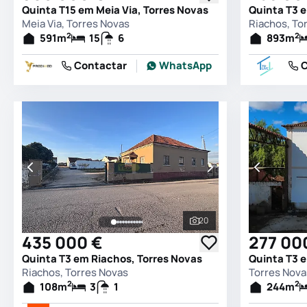
Quinta T15 em Meia Via, Torres Novas
Quinta T3 
Meia Via, Torres Novas
Riachos, To
2
2
591
m
15
6
893
m
Contactar
WhatsApp
C
20
Ver todas as fotografia
435 000 €
277 00
Quinta T3 em Riachos, Torres Novas
Riachos, Torres Novas
2
2
108
m
3
1
244
m