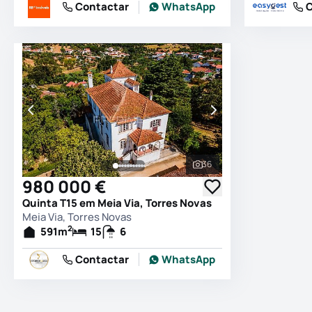
Contactar
WhatsApp
C
36
Ver todas as fotografia
980 000 €
Quinta T15 em Meia Via, Torres Novas
Meia Via, Torres Novas
2
591
m
15
6
Contactar
WhatsApp