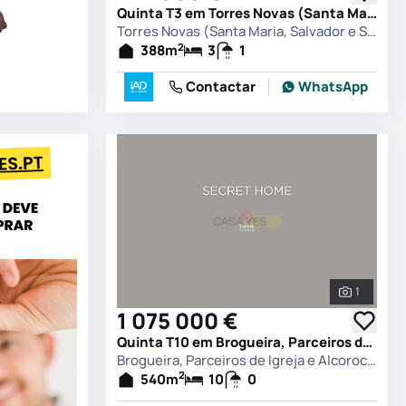
Quinta T3 em Torres Novas (Santa Maria, Salvador e Santiago), Torres Novas
Torres Novas (Santa Maria, Salvador e Santiago), Torres Novas
2
388
m
3
1
Contactar
WhatsApp
1
Ver todas
1 075 000 €
Quinta T10 em Brogueira, Parceiros de Igreja e Alcorochel, Torres Novas
Brogueira, Parceiros de Igreja e Alcorochel, Torres Novas
2
540
m
10
0