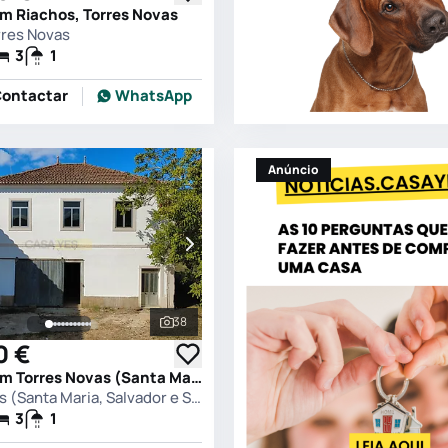
em Riachos, Torres Novas
rres Novas
3
1
ontactar
WhatsApp
Anúncio
38
s
Ver todas as fotografias
0 €
Quinta T3 em Torres Novas (Santa Maria, Salvador e Santiago), Torres Novas
Torres Novas (Santa Maria, Salvador e Santiago), Torres Novas
3
1