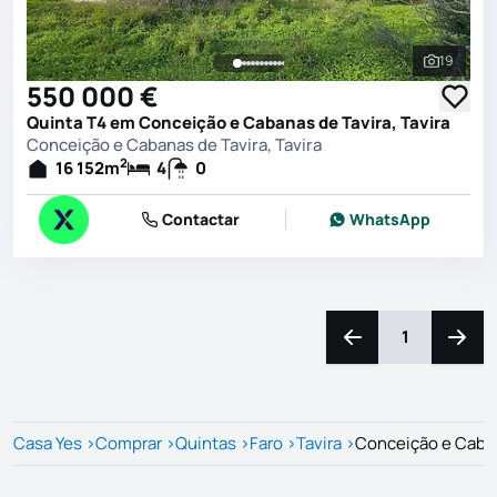
19
Ver toda
550 000 €
Quinta T4 em Conceição e Cabanas de Tavira, Tavira
Conceição e Cabanas de Tavira, Tavira
2
16 152
m
4
0
Contactar
WhatsApp
1
Navegação para a e
Naveg
Casa Yes
>
Comprar
>
Quintas
>
Faro
>
Tavira
>
Conceição e Caban