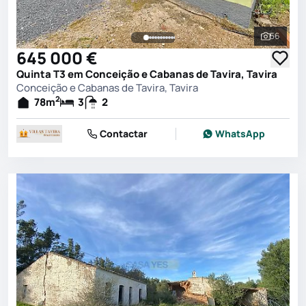
56
Ver toda
645 000 €
Quinta T3 em Conceição e Cabanas de Tavira, Tavira
Conceição e Cabanas de Tavira, Tavira
2
78
m
3
2
Contactar
WhatsApp