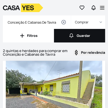
Ir para os favor
Ir para 
Logo
Ir para a homepage
Abr
Comprar
Filtros
Guardar
Filtros
Guardar
2 quintas e herdades para comprar em
Por relevância
Conceição e Cabanas de Tavira
Imóveis
Lista de Imóveis