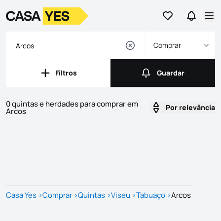
Ir para os favor
Ir para 
Logo
Ir para a homepage
Abr
Comprar
Filtros
Guardar
Filtros
Guardar
0 quintas e herdades para comprar em
Por relevância
Arcos
Imóveis
Lista de Imóveis
Casa Yes
>
Comprar
>
Quintas
>
Viseu
>
Tabuaço
>
Arcos