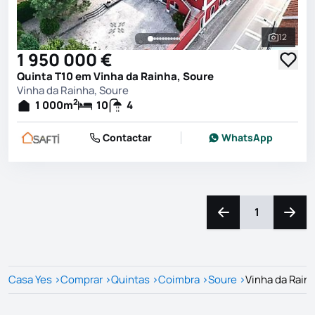
12
Ver toda
1 950 000 €
Quinta T10 em Vinha da Rainha, Soure
Vinha da Rainha, Soure
2
1 000
m
10
4
Contactar
WhatsApp
1
Navegação para a e
Naveg
Casa Yes
>
Comprar
>
Quintas
>
Coimbra
>
Soure
>
Vinha da Rain