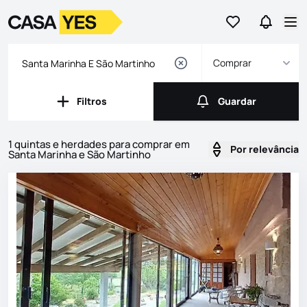
Ir para os favor
Ir para 
Logo
Ir para a homepage
Abr
Comprar
Filtros
Guardar
Filtros
Guardar
1 quintas e herdades para comprar em
Por relevância
Santa Marinha e São Martinho
Imóveis
Lista de Imóveis