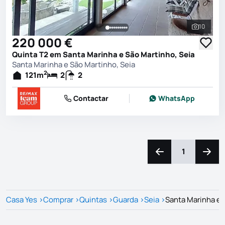
10
Ver toda
220 000 €
Quinta T2 em Santa Marinha e São Martinho, Seia
Santa Marinha e São Martinho, Seia
2
121
m
2
2
Contactar
WhatsApp
1
Navegação para a e
Naveg
Casa Yes
>
Comprar
>
Quintas
>
Guarda
>
Seia
>
Santa Marinha e 