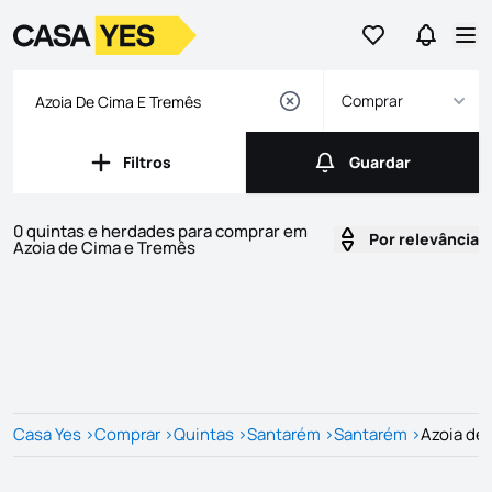
Ir para os favor
Ir para 
Logo
Ir para a homepage
Abr
Comprar
Filtros
Guardar
Filtros
Guardar
0 quintas e herdades para comprar em
Por relevância
Azoia de Cima e Tremês
Imóveis
Lista de Imóveis
Casa Yes
>
Comprar
>
Quintas
>
Santarém
>
Santarém
>
Azoia de